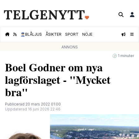
👮🏻‍♂️
BLÅLJUS
ÅSIKTER
SPORT
NÖJE
ANNONS
🕝 1 minuter
Boel Godner om nya
lagförslaget - "Mycket
bra"
Publicerad 20 mars 2022 01:00
Uppdaterad 16 juni 2026 22:46