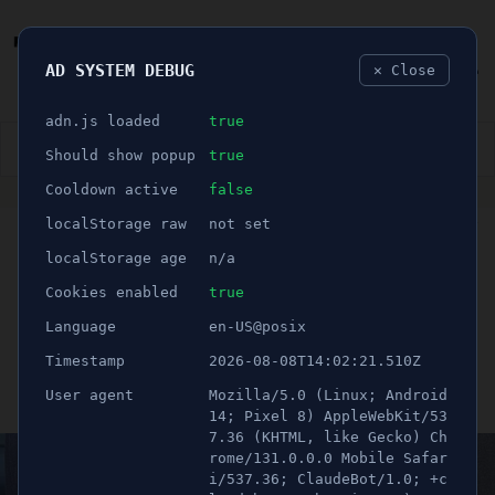
AD SYSTEM DEBUG
✕ Close
🐛
adn.js loaded
true
👮🏻‍♂️
BLÅLJUS
ÅSIKTER
SPORT
NÖJE
Should show popup
true
Cooldown active
false
ANNONS
localStorage raw
not set
🕝 2 minuter
BLM-arrangör hämtades
localStorage age
n/a
av polis i sitt hem – JO
Cookies enabled
true
Language
en-US@posix
kritisk
Timestamp
2026-08-08T14:02:21.510Z
User agent
Mozilla/5.0 (Linux; Android
Publicerad 29 november 2022 05:00
Uppdaterad 21 juni 2026 12:31
14; Pixel 8) AppleWebKit/53
7.36 (KHTML, like Gecko) Ch
rome/131.0.0.0 Mobile Safar
i/537.36; ClaudeBot/1.0; +c