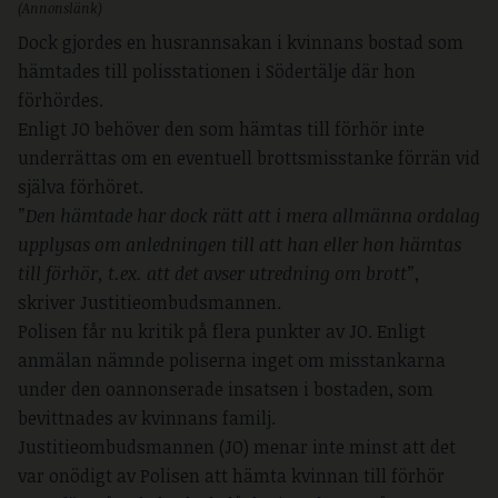
(Annonslänk)
Dock gjordes en husrannsakan i kvinnans bostad som
hämtades till polisstationen i Södertälje där hon
förhördes.
Enligt JO behöver den som hämtas till förhör inte
underrättas om en eventuell brottsmisstanke förrän vid
själva förhöret.
”Den hämtade har dock rätt att i mera allmänna ordalag
upplysas om anledningen till att han eller hon hämtas
till förhör, t.ex. att det avser utredning om brott”
,
skriver Justitieombudsmannen.
Polisen får nu kritik på flera punkter av JO. Enligt
anmälan nämnde poliserna inget om misstankarna
under den oannonserade insatsen i bostaden, som
bevittnades av kvinnans familj.
Justitieombudsmannen (JO) menar inte minst att det
var onödigt av Polisen att hämta kvinnan till förhör