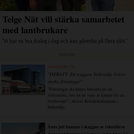
Telge Nät vill stärka samarbetet
med lantbrukare
"Vi har en bra dialog i dag och kan påverka på flera sätt."
ANNONS
INSÄNDARE 7/8
"DEBATT: Ett tryggare Södertälje kräver
starka föreningar"
"Föreningar ska kunna fokusera på sin
verksamhet, inte på att varje år kämpa för sin
överlevnad.", skriver Kristdemokraterna i
Södertälje.
Årets juli hamnar i skuggan av rekordåren
Årets medeltemperatur hamnar en bra bit under