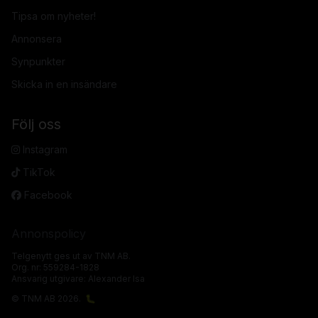
Tipsa om nyheter!
Annonsera
Synpunkter
Skicka in en insändare
Följ oss
Instagram
TikTok
Facebook
Annonspolicy
Telgenytt ges ut av TNM AB.
Org. nr: 559284-1828
Ansvarig utgivare: Alexander Isa
© TNM AB 2026.
🐛