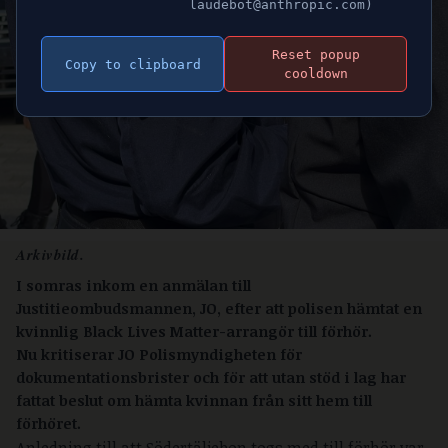
laudebot@anthropic.com)
Reset popup
Copy to clipboard
cooldown
Arkivbild.
I somras inkom en anmälan till
Justitieombudsmannen, JO, efter att polisen hämtat en
kvinnlig Black Lives Matter-arrangör till förhör.
Nu kritiserar JO Polismyndigheten för
dokumentationsbrister och för att utan stöd i lag har
fattat beslut om hämta kvinnan från sitt hem till
förhöret.