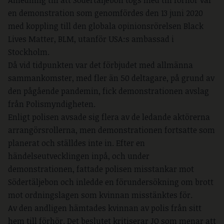
Anledning till att Södertäljebon togs med till förhör var
en demonstration som genomfördes den 13 juni 2020
med koppling till den globala opinionsrörelsen Black
Lives Matter, BLM, utanför USA:s ambassad i
Stockholm.
Då vid tidpunkten var det förbjudet med allmänna
sammankomster, med fler än 50 deltagare, på grund av
den pågående pandemin, fick demonstrationen avslag
från Polismyndigheten.
Enligt polisen avsade sig flera av de ledande aktörerna
arrangörsrollerna, men demonstrationen fortsatte som
planerat och ställdes inte in. Efter en
händelseutvecklingen inpå, och under
demonstrationen, fattade polisen misstankar mot
Södertäljebon och inledde en förundersökning om brott
mot ordningslagen som kvinnan misstänktes för.
Av den andligen hämtades kvinnan av polis från sitt
hem till förhör. Det beslutet kritiserar JO som menar att