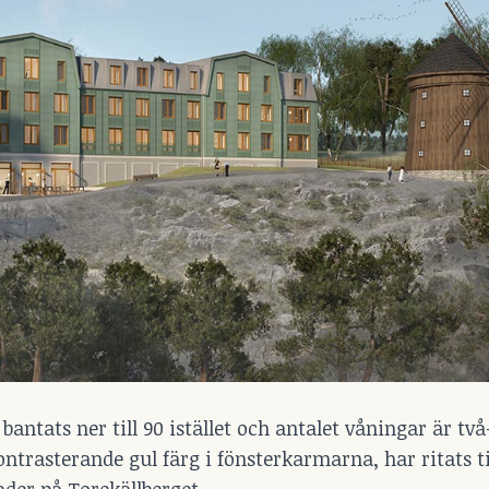
antats ner till 90 istället och antalet våningar är tv
trasterande gul färg i fönsterkarmarna, har ritats til
der på Torekällberget.