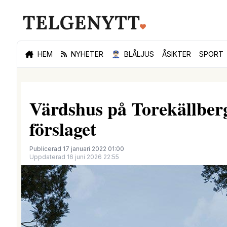
HEM
NYHETER
👮🏻‍♂️
BLÅLJUS
ÅSIKTER
SPORT
Värdshus på Torekällberg
förslaget
Publicerad 17 januari 2022 01:00
Uppdaterad 16 juni 2026 22:55