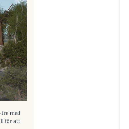
å-tre med
l för att