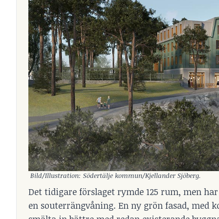
Bild/Illustration: Södertälje kommun/Kjellander Sjöberg.
Det tidigare förslaget rymde 125 rum, men har b
en souterrängvåning. En ny grön fasad, med kon
smälta in bättre med redan existerande byggna