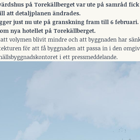
h värdshus på Torekällberget var ute på samråd fick
l att detaljplanen ändrades.
ger just nu ute på granskning fram till 6 februari
om nya hotellet på Torekällberget.
är att volymen blivit mindre och att byggnaden har sä
tekturen för att få byggnaden att passa in i den omgi
mhällsbyggnadskontoret i ett pressmeddelande.