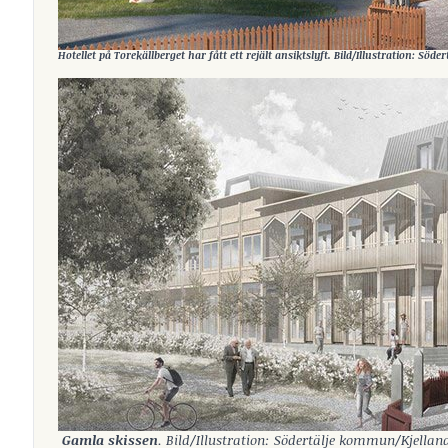
Hotellet på Torekällberget har fått ett rejält ansiktslyft. Bild/Illustration: Sö
Gamla skissen
. Bild/Illustration: Södertälje kommun/Kjelland