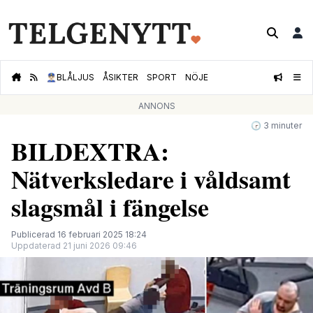
👮🏻‍♂️
BLÅLJUS
ÅSIKTER
SPORT
NÖJE
ANNONS
🕝 3 minuter
BILDEXTRA:
Nätverksledare i våldsamt
slagsmål i fängelse
Publicerad 16 februari 2025 18:24
Uppdaterad 21 juni 2026 09:46