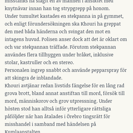
misstänks ha slagit en av männen i ansiktet med
knytnävar innan han tog strypgrepp på honom.
Under tumultet kastades en stekpanna in på gymmet,
och enligt förundersökningen ska Khouri ha greppat
den med båda händerna och svingat den mot en
intagens huvud. Polisen anser dock att det är oklart om
och var stekpannan träffade. Förutom stekpannan
användes flera tillhyggen under bråket, inklusive
stolar, kastruller och en stereo.
Personalen ingrep snabbt och använde pepparspray för
att skingra de inblandade.
Khouri avtjänar redan livstids fängelse för en lång rad
grova brott, bland annat anstiftan till mord, försök till
mord, människorov och grov utpressning. Under
hösten stod han alltså inför ytterligare rättsliga
påföljder när han åtalades i Örebro tingsrätt för
misshandel i samband med händelsen på
Kumlaanstalten.