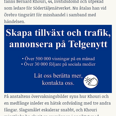
fanns Bernard Khouri, 44, livstidsdömd och utpekad
som ledare för Södertäljenätverket. Nu åtalas han vid
Örebro tingsrätt för misshandel i samband med
händelsen.
På anstaltens övervakningsbilder syns hur Khouri och
en medfånge inleder en hätsk ordväxling med tre andra
fångar. Slagsmålet eskalerar snabbt, och Khouri