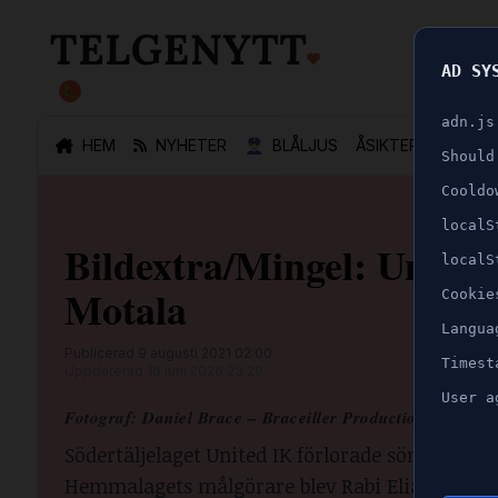
AD SY
🐛
adn.js
HEM
NYHETER
👮🏻‍♂️
BLÅLJUS
ÅSIKTER
SPORT
Should
Cooldo
localS
Bildextra/Mingel: Unite
localS
Motala
Cookie
Langua
Publicerad 9 augusti 2021 02:00
Timest
Uppdaterad 16 juni 2026 23:20
User a
Fotograf:
Daniel Brace – Braceiller Productions
Södertäljelaget United IK förlorade söndagen
Hemmalagets målgörare blev Rabi Elia, men det 