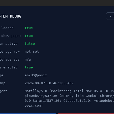
STEM DEBUG
✕ 
 loaded
true
NÖJE
 show popup
true
wn active
false
ANNONS
torage raw
not set
d IK förlorar på hemmaplan 
torage age
n/a
s enabled
true
ge
en-US@posix
amp
2026-08-07T18:46:30.345Z
gent
Mozilla/5.0 (Macintosh; Intel Mac OS X 10_1
pleWebKit/537.36 (KHTML, like Gecko) Chrome
0.0 Safari/537.36; ClaudeBot/1.0; +claudebo
s möte mot Motala på hemmaplan med 1-3.
opic.com)
räckte inte till.