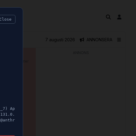
Close
7 augusti 2026
ANNONSERA
ANNONS
🕝 3 minuter
mot
5_7) Ap
/131.0.
t@anthr