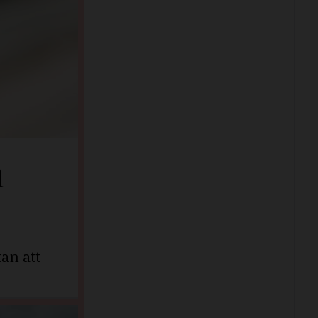
n
an att