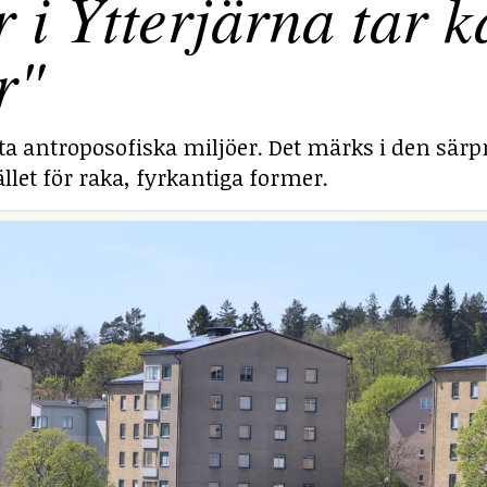
 Ytterjärna tar ka
r"
sta antroposofiska miljöer. Det märks i den särp
llet för raka, fyrkantiga former.