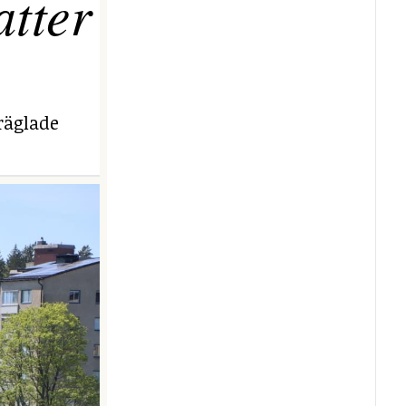
tter
räglade