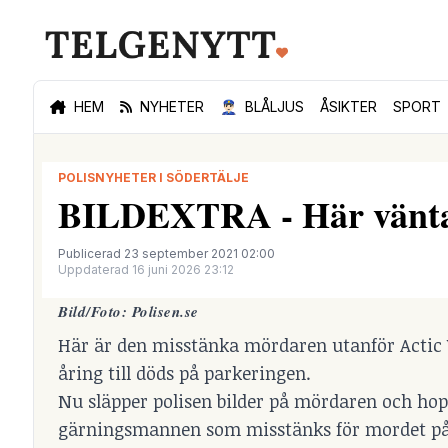
HEM
NYHETER
👮🏻‍♂️
BLÅLJUS
ÅSIKTER
SPORT
POLISNYHETER I SÖDERTÄLJE
BILDEXTRA - Här väntar
Publicerad 23 september 2021 02:00
Uppdaterad 16 juni 2026 23:12
Bild/Foto: Polisen.se
Här är den misstänka mördaren utanför Actic V
åring till döds på parkeringen.
Nu släpper polisen bilder på mördaren och hopp
gärningsmannen som misstänks för mordet på 