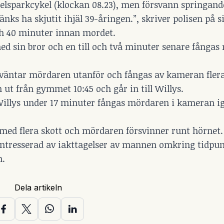
elsparkcykel (klockan 08.23), men försvann springand
änks ha skjutit ihjäl 39-åringen.”, skriver polisen på 
h 40 minuter innan mordet.
 med sin bror och en till och två minuter senare fånga
väntar mördaren utanför och fångas av kameran flera
 ut från gymmet 10:45 och går in till Willys.
 Willys under 17 minuter fångas mördaren i kameran i
 med flera skott och mördaren försvinner runt hörnet.
intresserad av iakttagelser av mannen omkring tidpun
n.
Dela artikeln