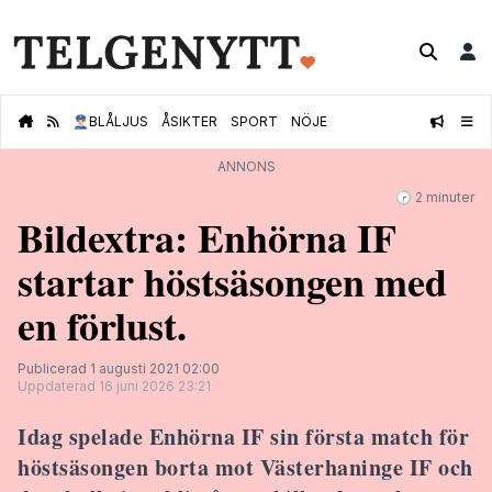
👮🏻‍♂️
BLÅLJUS
ÅSIKTER
SPORT
NÖJE
ANNONS
🕝 2 minuter
Bildextra: Enhörna IF
startar höstsäsongen med
en förlust.
Publicerad 1 augusti 2021 02:00
Uppdaterad 16 juni 2026 23:21
Idag spelade Enhörna IF sin första match för
höstsäsongen borta mot Västerhaninge IF och