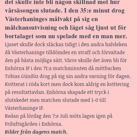
det skulle inte bli någon skillnad mot hur
vårsäsongen slutade. I den 35:e minut drog
Västerhaninges målvakt på sig en
målchansutvisning och läget såg ljust ut för
bortalaget som nu spelade med en man mer.
Ljuset skulle dock släckas tidigt i den andra halvleken
då Västerhaninge tilldömdes en straff och förvaltade
den på bästa möjliga sätt. Värre skulle det även bli för
Enhörna IF i den 71:a matchminuten då mittbacken
Tobias Gündüz drog på sig sin andra varning för dagen.
Kvitterat i röda kort men dock kom aldrig en kvittering
på resultattavlan. Enhörna skapade ett tryck i
slutskedet men matchen slutade med 1-0 till
Västerhaninge IF.
Redan på lördag den 7:e Juli möts lagen igen på
Friluftsgården i Enhörna.
Bilder från dagens match.