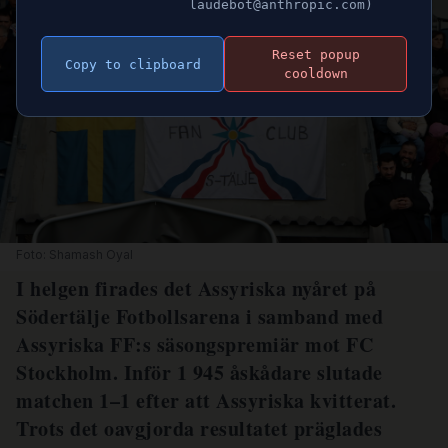
laudebot@anthropic.com)
Reset popup
Copy to clipboard
cooldown
Foto: Shamash Oyal
I helgen firades det Assyriska nyåret på
Södertälje Fotbollsarena i samband med
Assyriska FF:s säsongspremiär mot FC
Stockholm. Inför 1 945 åskådare slutade
matchen 1–1 efter att Assyriska kvitterat.
Trots det oavgjorda resultatet präglades