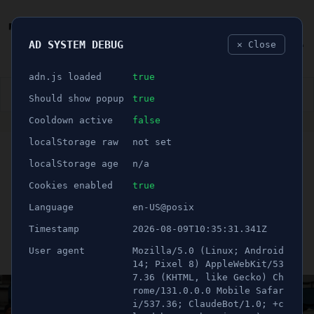
AD SYSTEM DEBUG
✕ Close
🐛
adn.js loaded
true
👮🏻‍♂️
BLÅLJUS
ÅSIKTER
SPORT
NÖJE
Should show popup
true
Cooldown active
false
ANNONS
localStorage raw
not set
🕝 3 minuter
BILDEXTRA: Assyriskt
localStorage age
n/a
nyår firades samtidigt som
Cookies enabled
true
Language
en-US@posix
säsongspremiären
Timestamp
2026-08-09T10:35:31.341Z
User agent
Mozilla/5.0 (Linux; Android
Publicerad 1 april 2025 17:55
Uppdaterad 21 juni 2026 09:29
14; Pixel 8) AppleWebKit/53
7.36 (KHTML, like Gecko) Ch
rome/131.0.0.0 Mobile Safar
i/537.36; ClaudeBot/1.0; +c