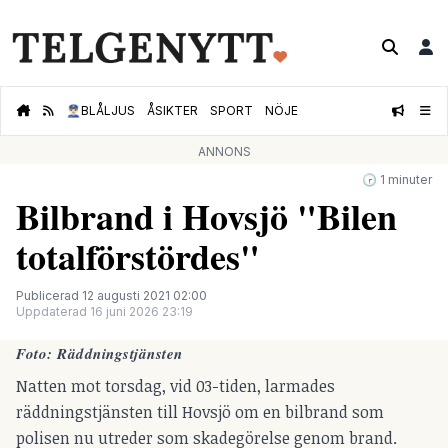
👮🏻‍♂️
BLÅLJUS
ÅSIKTER
SPORT
NÖJE
ANNONS
🕝 1 minuter
Bilbrand i Hovsjö "Bilen
totalförstördes"
Publicerad 12 augusti 2021 02:00
Uppdaterad 16 juni 2026 23:19
Foto: Räddningstjänsten
Natten mot torsdag, vid 03-tiden, larmades
räddningstjänsten till Hovsjö om en bilbrand som
polisen nu utreder som skadegörelse genom brand.