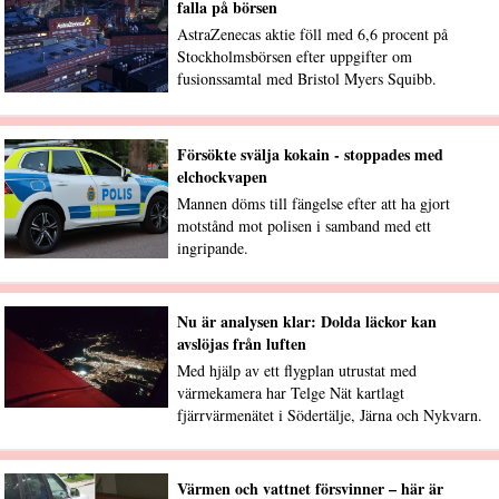
falla på börsen
AstraZenecas aktie föll med 6,6 procent på
Stockholmsbörsen efter uppgifter om
fusionssamtal med Bristol Myers Squibb.
Försökte svälja kokain - stoppades med
elchockvapen
Mannen döms till fängelse efter att ha gjort
motstånd mot polisen i samband med ett
ingripande.
Nu är analysen klar: Dolda läckor kan
avslöjas från luften
Med hjälp av ett flygplan utrustat med
värmekamera har Telge Nät kartlagt
fjärrvärmenätet i Södertälje, Järna och Nykvarn.
Värmen och vattnet försvinner – här är