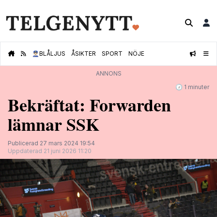
👮🏻‍♂️
BLÅLJUS
ÅSIKTER
SPORT
NÖJE
ANNONS
🕝 1 minuter
Bekräftat: Forwarden
lämnar SSK
Publicerad 27 mars 2024 19:54
Uppdaterad 21 juni 2026 11:20