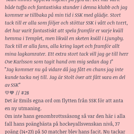
både tuffa och fantastiska stunder i denna klubb och jag
kommer se tillbaka på min tid i SSK med glädje. Stort
tack till er alla som följer och stöttar SSK i vått och torrt,
det har varit fantastiskt att spela framför er varje kväll
hemma i Templet, men likväl en sketen kväll i Ljungby.
Tack till er alla fans, alla kring laget och framför allt
mina lagkamrater. Ett extra stort tack vill jag ge till herr
Ove Karlsson som tagit hand om mig sedan dag 1
”
”
Jag kommer nu gå vidare då jag fått en chans jag inte
kunde tacka nej till. Jag är Stolt över att fått vara en del
av SSK”
💛💙 // #28
Det är Emils egna ord om flytten från SSK för att anta
en ny utmaning.
Om inte hans genombrottssäsong så var den här i alla
fall hans poängbästa på hockeyallsvenskan nivå, 37
poäng (14+23) på 50 matcher blev hans facit. Nu tackar