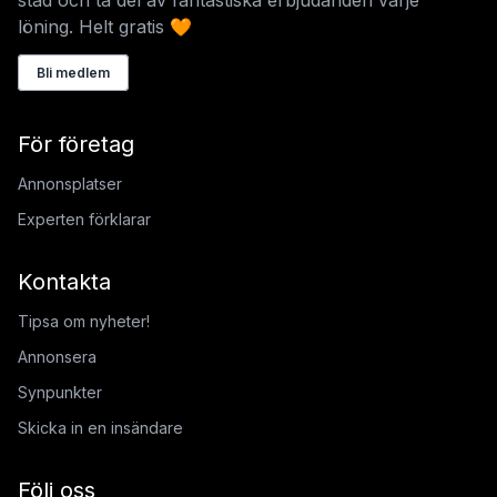
stad och ta del av fantastiska erbjudanden varje
löning. Helt gratis 🧡
Bli medlem
För företag
Annonsplatser
Experten förklarar
Kontakta
Tipsa om nyheter!
Annonsera
Synpunkter
Skicka in en insändare
Följ oss