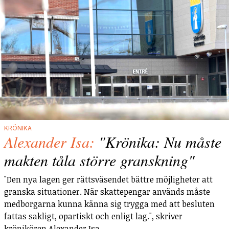
KRÖNIKA
Alexander Isa:
"Krönika: Nu måste
makten tåla större granskning"
"Den nya lagen ger rättsväsendet bättre möjligheter att
granska situationer. När skattepengar används måste
medborgarna kunna känna sig trygga med att besluten
fattas sakligt, opartiskt och enligt lag.", skriver
krönikören Alexander Isa.