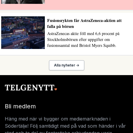
Fusionsrykten får AstraZeneca-aktien att
falla på börsen
AstraZenecas aktie föll med 6,6 procent på
Stockholmsbörsen efter uppgifter om
fusionssamtal med Bristol Myers Squibb.
Alla nyheter →
Bli medlem
Häng med när vi bygger om mediemarknaden i
Södertälje! Följ samtidigt med på vad som händer i vår