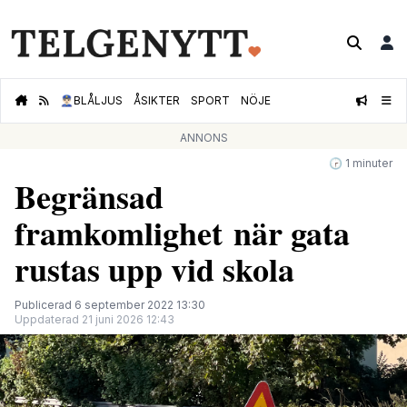
👮🏻‍♂️
BLÅLJUS
ÅSIKTER
SPORT
NÖJE
ANNONS
🕝 1 minuter
Begränsad
framkomlighet när gata
rustas upp vid skola
Publicerad 6 september 2022 13:30
Uppdaterad 21 juni 2026 12:43