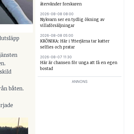
återvänder forskaren
2026-08-08 08:00
Nykvarn ser en tydlig ökning av
villaförsäljningar
2026-08-08 05:00
lutsläpp
KRÖNIKA: Här i Ytterjärna tar katter
selfies och pratar
jänsten
2026-08-07 11:30
Här är chansen för unga att få en egen
en.
bostad
skild
ANNONS
rån båten.
örjade