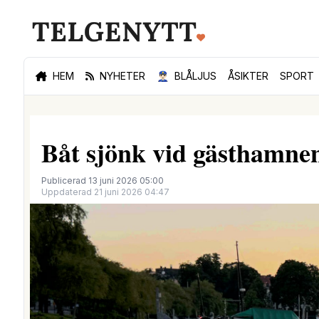
HEM
NYHETER
👮🏻‍♂️
BLÅLJUS
ÅSIKTER
SPORT
Båt sjönk vid gästhamnen 
Publicerad 13 juni 2026 05:00
Uppdaterad 21 juni 2026 04:47