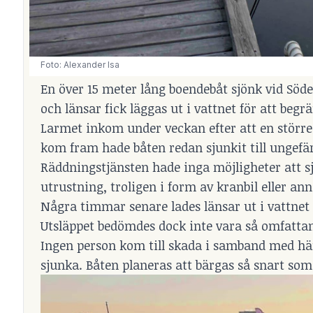
Foto: Alexander Isa
En över 15 meter lång boendebåt sjönk vid Söde
och länsar fick läggas ut i vattnet för att begr
Larmet inkom under veckan efter att en större
kom fram hade båten redan sjunkit till ungefär
Räddningstjänsten hade inga möjligheter att sjä
utrustning, troligen i form av kranbil eller an
Några timmar senare lades länsar ut i vattnet f
Utsläppet bedömdes dock inte vara så omfattand
Ingen person kom till skada i samband med hän
sjunka. Båten planeras att bärgas så snart som