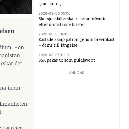
granskning
2026-08-06 05:00
Skolsjuksköterska riskerar prövotid
efter omfattande brister
elsen
2026-08-05 16:00
Kastade skarp patron genom brevinkast
– döms till fängelse
ndium. Hon
ghanistan
2026-08-05 11:30
SSK pekas ut som guldfavorit
rskar det
ANNONS
arna inom
 Allmänheten
t
 i världen