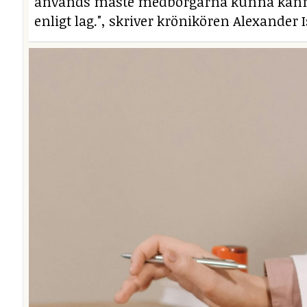
används måste medborgarna kunna känna si
enligt lag.", skriver krönikören Alexander I