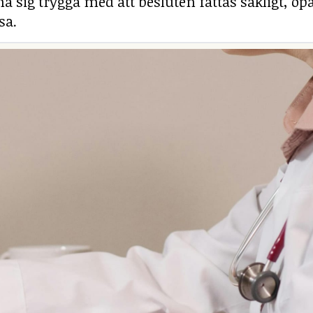
g trygga med att besluten fattas sakligt, opa
sa.