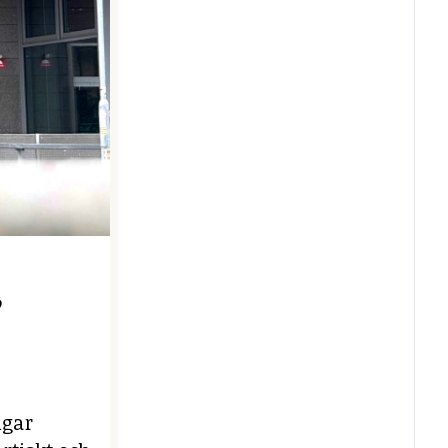
e
ngar