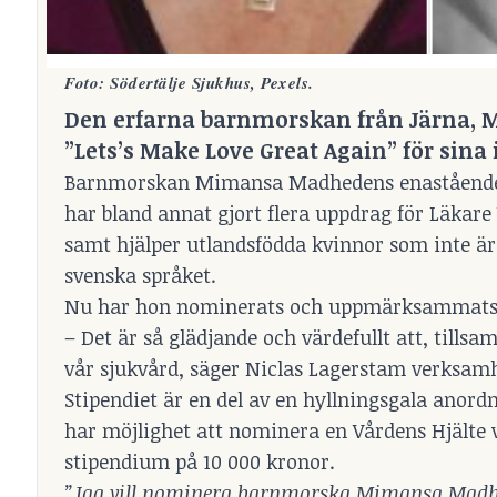
Foto: Södertälje Sjukhus, Pexels.
Den erfarna barnmorskan från Järna, 
”Lets’s Make Love Great Again” för sina 
Barnmorskan Mimansa Madhedens enastående i
har bland annat gjort flera uppdrag för Läkare
samt hjälper utlandsfödda kvinnor som inte ä
svenska språket.
Nu har hon nominerats och uppmärksammats av
– Det är så glädjande och värdefullt att, tillsa
vår sjukvård, säger Niclas Lagerstam verksamh
Stipendiet är en del av en hyllningsgala anordn
har möjlighet att nominera en Vårdens Hjälte va
stipendium på 10 000 kronor.
”Jag vill nominera barnmorska Mimansa Madhede