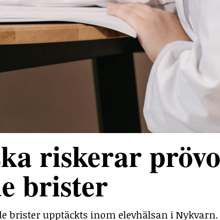
ka riskerar prövo
e brister
e brister upptäckts inom elevhälsan i Nykvarn.