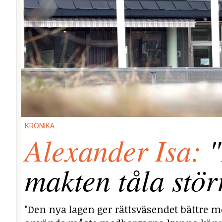
KRÖNIKA
Alexander Isa:
"
makten tåla stör
"Den nya lagen ger rättsväsendet bättre mö