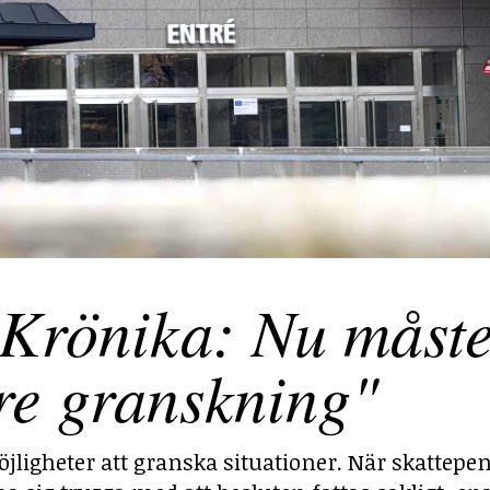
Krönika: Nu måst
re granskning"
jligheter att granska situationer. När skattepe