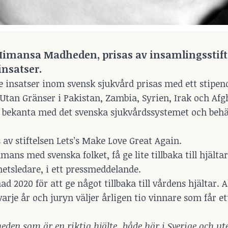
Mimansa Madheden, prisas av insamlingsstift
insatser.
nsatser inom svensk sjukvård prisas med ett stipe
 Utan Gränser i Pakistan, Zambia, Syrien, Irak och Af
r bekanta med det svenska sjukvårdssystemet och behä
 stiftelsen Lets’s Make Love Great Again.
mmans med svenska folket, få ge lite tillbaka till hjält
etsledare, i ett pressmeddelande.
ad 2020 för att ge något tillbaka till vårdens hjältar.
rje år och juryn väljer årligen tio vinnare som får et
n som är en riktig hjälte, både här i Sverige och ute