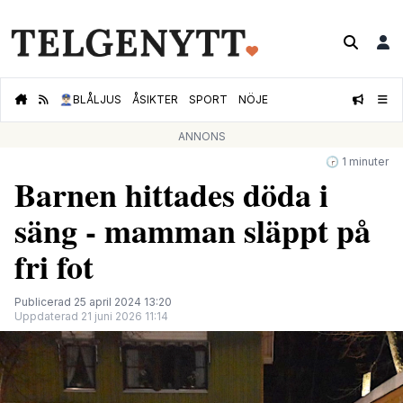
👮🏻‍♂️
BLÅLJUS
ÅSIKTER
SPORT
NÖJE
ANNONS
🕝 1 minuter
Barnen hittades döda i
säng - mamman släppt på
fri fot
Publicerad 25 april 2024 13:20
Uppdaterad 21 juni 2026 11:14