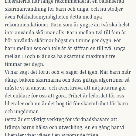
Liberalerna har länge rekommenderat en balanserad
skärmanvändning för barn och unga, och nu stödjer
även Folkhälsomyndigheten detta med nya
rekommendationer. Barn som är yngre än två ska helst
inte använda skärmar alls. Barn mellan två till fem år
bör använda skärmar högst en timme per dygn. För
barn mellan sex och tolv år är siffran en till två. Unga
mellan 13 och 18 år ska ha skärmtid maximalt tre
timmar per dygn.
Vi har sagt det förut och vi säger det igen. När barn mår
dåligt bakom skärmarna och dess giftiga algoritmer så
måste vi ta ansvar, och även kräva att nätjättarna gör
det enklare för oss att göra. Frihet är ledordet för oss
liberaler och nu är det hög tid för skärmfrihet för barn
och ungdomar.
Detta är ett viktigt verktyg för vårdnadshavare att
främja barns hälsa och utveckling. Än en gång har vi
liberaler visat vägen i en avgörande fråga.