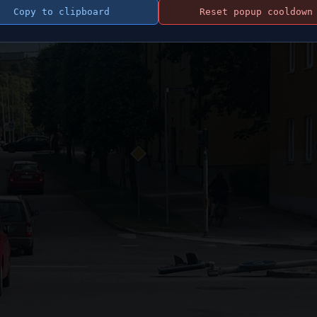
Copy to clipboard
Reset popup cooldown