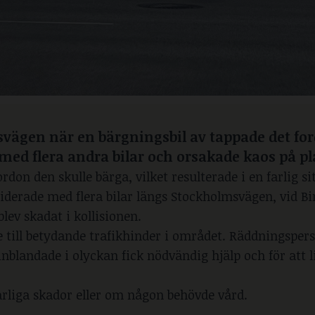
svägen när en bärgningsbil av tappade det f
 med flera andra bilar och orsakade kaos på pl
rdon den skulle bärga, vilket resulterade i en farlig si
lliderade med flera bilar längs Stockholmsvägen, vid B
blev skadat i kollisionen.
e till betydande trafikhinder i området. Räddningsper
 inblandade i olyckan fick nödvändig hjälp och för att 
varliga skador eller om någon behövde vård.