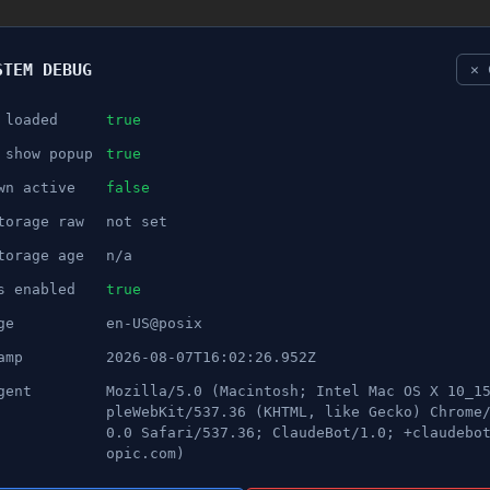
STEM DEBUG
✕ 
 loaded
true
NÖJE
 show popup
true
wn active
false
ANNONS
torage raw
not set
tappade fordon - Orsakade k
torage age
n/a
s enabled
true
ge
en-US@posix
amp
2026-08-07T16:02:26.952Z
gent
Mozilla/5.0 (Macintosh; Intel Mac OS X 10_1
pleWebKit/537.36 (KHTML, like Gecko) Chrome
0.0 Safari/537.36; ClaudeBot/1.0; +claudebo
opic.com)