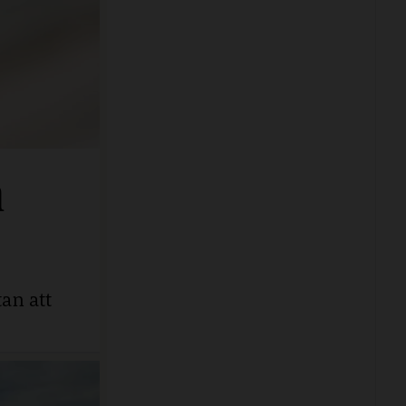
n
an att