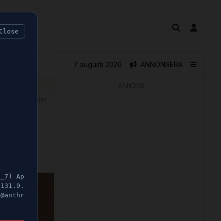
Close
7 augusti 2026
ANNONSERA
ANNONS
🕝 1 minuter
rock
5_7) Ap
/131.0.
t@anthr