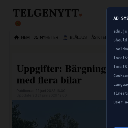
AD SY
🐛
adn.js
HEM
NYHETER
👮🏻‍♂️
BLÅLJUS
ÅSIKTER
SPORT
Should
Cooldo
localS
Uppgifter: Bärgningsbil 
localS
med flera bilar
Cookie
Langua
Publicerad 22 juni 2023 16:00
Timest
Uppdaterad 21 juni 2026 12:06
User a