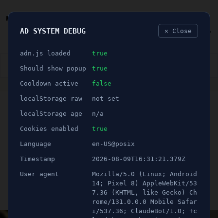
AD SYSTEM DEBUG
✕ Close
🐛
adn.js loaded
true
👮🏻‍♂️
BLÅLJUS
ÅSIKTER
SPORT
NÖJE
Should show popup
true
Cooldown active
false
ANNONS
localStorage raw
not set
🕝 2 minuter
Banker
localStorage age
n/a
ersättningsskyldiga när
Cookies enabled
true
Language
en-US@posix
kunder drabbas av
Timestamp
2026-08-09T16:31:21.379Z
bedrägerier
User agent
Mozilla/5.0 (Linux; Android
14; Pixel 8) AppleWebKit/53
7.36 (KHTML, like Gecko) Ch
Publicerad 11 november 2022 17:41
rome/131.0.0.0 Mobile Safar
Uppdaterad 21 juni 2026 12:33
i/537.36; ClaudeBot/1.0; +c