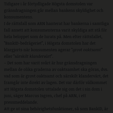
Tidigare i år förtydligade Högsta domstolen var
gränsdragningen går mellan bankens skyldighet och
konsumentens.
I de rättsfall som ARN hanterat har bankerna i samtliga
fall ansett att konsumenterna varit skyldiga att stå för
hela beloppet som de lurats på. Men efter rättsfallet,
”BankID-bedrägeriet”, i Högsta domstolen har det
klargjorts när konsumenten agerar ”
grovt oaktsamt”
eller ”
särskilt klandervärt
”.
– Det som har varit svårt är hur gränsdragningen
mellan de olika graderna av oaktsamhet ska göras, dvs.
vad som är grovt oaktsamt och särskilt klandervärt, det
framgår inte direkt av lagen. Det var därför välkommet
att Högsta domstolen uttalade sig om det i sin dom i
juni, säger Marcus Isgren, chef på ARN, i ett
pressmeddelande.
Att ge ut sina behörighetsfunktioner, så som BankID, är