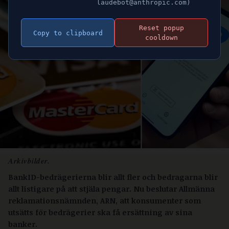
laudebot@anthropic.com)
Reset popup
Copy to clipboard
cooldown
Arkivbilder.
BankID-bedrägerierna blir allt fler och bedragarna blir
allt listigare på att stjäla pengar. Nu beslutar Allmänna
reklamationsnämnden, ARN, att konsumenter som
utsätts för bedrägerier ska få ersättning av sina
banker.