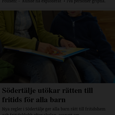
Polisen: - "Kunde ha exploderat" • Två personer gripna.
Södertälje utökar rätten till
fritids för alla barn
Nya regler i Södertälje ger alla barn rätt till fritidshem
och fritidsklubb efter skolan, oavsett om