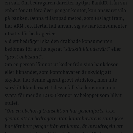
en sak. Om bedragaren därefter nyttjar BankID, från sin
enhet för att föra över pengar kontot, kan ansvaret vila
på banken. Denna tillämpad metod, som HD lagt fram,
har ARN i ett flertal fall använt sig av när konsumenter
utsatts för bedrägerier.
Vid ett bedrägeri ska den drabbade konsumenten
bedömas för att ha agerat
”särskilt klandervärt”
eller
”grovt oaktsamt
”.
Om en person lämnat ut koder från sina bankdosor
eller liknandet, som kontohavaren är skyldig att
skydda, har denne agerat grovt vårdslöst, men inte
särskilt klandervärt. I dessa fall ska konsumenten
svara för mer än 12 000 kronor av beloppet som blivit
stulet.
”Om en obehörig transaktion har genomförts, t.ex.
genom att en bedragare utan kontohavarens samtycke
har fört bort pengar från ett konto, är huvudregeln att