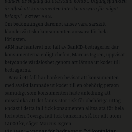
banken är skyldig att återställa kontot. Utgångspunkten
är alltså att konsumenten inte ska ansvara för något
belopp.”,
skriver ARN.
Om bedömningen däremot anses vara särskilt
klandervärt ska konsumenten ansvara för hela
förlusten.
ARN har hanterat nio fall av BankID-bedrägerier där
konsumenterna enligt chefen, Marcus Isgren, uppvisat
betydande vårdslöshet genom att lämna ut koder till
bedragarna.
– Bara i ett fall har banken bevisat att konsumenten
med avsikt lämnade ut koder till en obehörig person
samtidigt som konsumenten hade anledning att
misstänka att det fanns stor risk för obehöriga uttag.
Endast i detta fall fick konsumenten alltså stå för hela
förlusten. I övriga fall fick bankerna stå för allt utom
12 000 kr, säger Marcus Isgren.
Läs även: –
Varnar för bedragare: ”Vi kontaktar