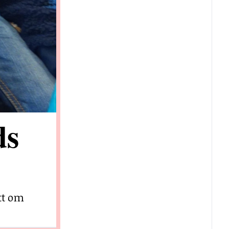
ds
ett om