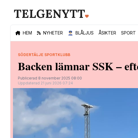
HEM
NYHETER
👮🏻‍♂️
BLÅLJUS
ÅSIKTER
SPORT
SÖDERTÄLJE SPORTKLUBB
Backen lämnar SSK – eft
Publicerad 8 november 2025 08:00
Uppdaterad 21 juni 2026 07:24