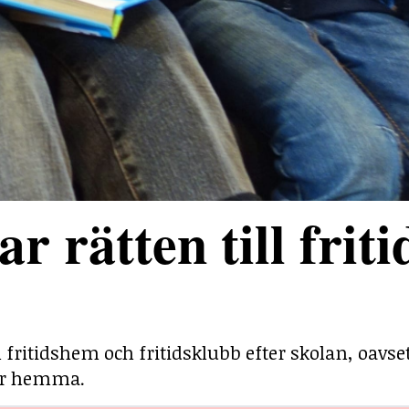
r rätten till friti
ill fritidshem och fritidsklubb efter skolan, oavs
 är hemma.