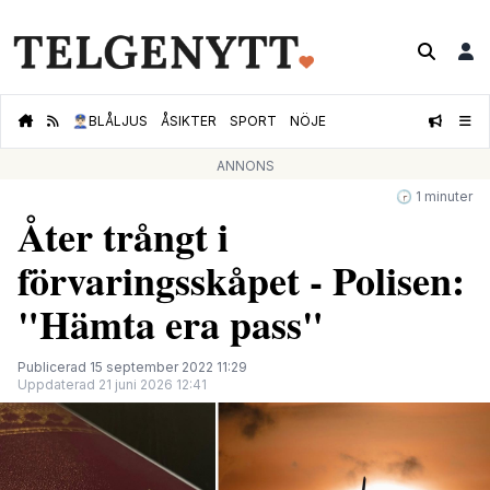
👮🏻‍♂️
BLÅLJUS
ÅSIKTER
SPORT
NÖJE
ANNONS
🕝 1 minuter
Åter trångt i
förvaringsskåpet - Polisen:
"Hämta era pass"
Publicerad 15 september 2022 11:29
Uppdaterad 21 juni 2026 12:41