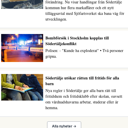
förändring. Nu visar handlingar från Södertälje
kommun hur flera markaffärer och ett nytt
tilläggsavtal med Sjöfartsverket ska bana väg för
utvecklingen.
Bombförsök i Stockholm kopplas till
Södertäljekonflikt
Polisen: - "Kunde ha exploderat" • Två personer
gripna.
Södertälje utökar rätten till fritids för alla
barn
Nya regler i Södertälje ger alla barn rätt till
fritidshem och fritidsklubb efter skolan, oavsett
om vårdnadshavarna arbetar, studerar eller är
hemma.
Alla nyheter →