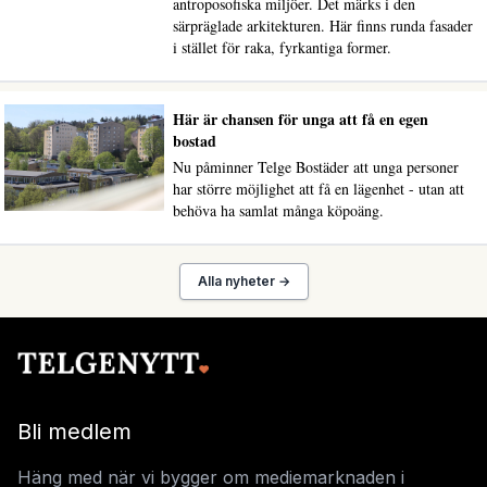
antroposofiska miljöer. Det märks i den
särpräglade arkitekturen. Här finns runda fasader
i stället för raka, fyrkantiga former.
Här är chansen för unga att få en egen
bostad
Nu påminner Telge Bostäder att unga personer
har större möjlighet att få en lägenhet - utan att
behöva ha samlat många köpoäng.
Alla nyheter →
Bli medlem
Häng med när vi bygger om mediemarknaden i