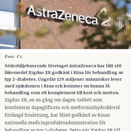
Foto:
Cc.
Södertäljebaserade företaget AstraZeneca har fått sitt
läkemedel Xigduo XR godkänt i Kina för behandling av
typ 2-diabetes. Ungefär 129 miljoner människor lever
med sjukdomen i Kina och kommer nu kunna få
behandling som ett komplement till kost och motion.
Xigduo XR, en en gång om dagen-tablett som
kombinerar dapagliflozin och metforminhydroklorid
förlängd frisättning, har blivit godkänd av Kinas
nationella medicinproduktsadministration för
behandling av typ 2-diabetes. Detta gör Xigduo XR till