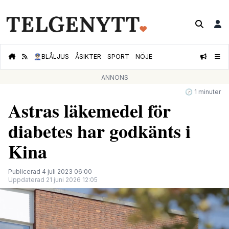
👮🏻‍♂️
BLÅLJUS
ÅSIKTER
SPORT
NÖJE
ANNONS
🕝 1 minuter
Astras läkemedel för
diabetes har godkänts i
Kina
Publicerad 4 juli 2023 06:00
Uppdaterad 21 juni 2026 12:05