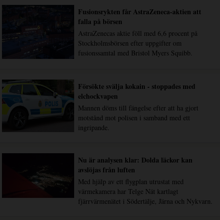
Fusionsrykten får AstraZeneca-aktien att
falla på börsen
AstraZenecas aktie föll med 6,6 procent på
Stockholmsbörsen efter uppgifter om
fusionssamtal med Bristol Myers Squibb.
Försökte svälja kokain - stoppades med
elchockvapen
Mannen döms till fängelse efter att ha gjort
motstånd mot polisen i samband med ett
ingripande.
Nu är analysen klar: Dolda läckor kan
avslöjas från luften
Med hjälp av ett flygplan utrustat med
värmekamera har Telge Nät kartlagt
fjärrvärmenätet i Södertälje, Järna och Nykvarn.