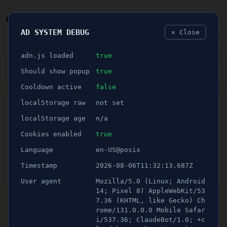
AD SYSTEM DEBUG
✕ Close
🐛
adn.js loaded
true
👮🏻‍♂️
BLÅLJUS
ÅSIKTER
SPORT
NÖJE
Should show popup
true
Cooldown active
false
ANNONS
localStorage raw
not set
🕝 1 minuter
Årets studenter firas den
localStorage age
n/a
10 juni
Cookies enabled
true
Language
en-US@posix
Publicerad 3 maj 2021 02:00
Timestamp
2026-08-06T11:32:13.687Z
Uppdaterad 16 juni 2026 23:31
User agent
Mozilla/5.0 (Linux; Android
Årets avslutningsceremoni för studenter
14; Pixel 8) AppleWebKit/53
7.36 (KHTML, like Gecko) Ch
kommer att äga rum i Wendela
rome/131.0.0.0 Mobile Safar
Hebbegymnasiets aula med mingel i
i/537.36; ClaudeBot/1.0; +c