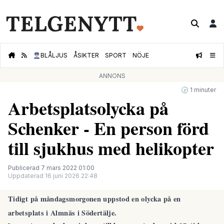
👮🏻‍♂️
BLÅLJUS
ÅSIKTER
SPORT
NÖJE
ANNONS
🕝 1 minuter
Arbetsplatsolycka på
Schenker - En person förd
till sjukhus med helikopter
Publicerad 7 mars 2022 01:00
Uppdaterad 16 juni 2026 22:48
Tidigt på måndagsmorgonen uppstod en olycka på en
arbetsplats i Almnäs i Södertälje.