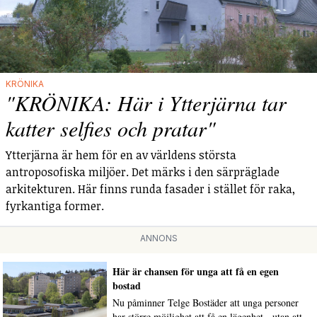
KRÖNIKA
"KRÖNIKA: Här i Ytterjärna tar
katter selfies och pratar"
Ytterjärna är hem för en av världens största
antroposofiska miljöer. Det märks i den särpräglade
arkitekturen. Här finns runda fasader i stället för raka,
fyrkantiga former.
ANNONS
Här är chansen för unga att få en egen
bostad
Nu påminner Telge Bostäder att unga personer
har större möjlighet att få en lägenhet - utan att