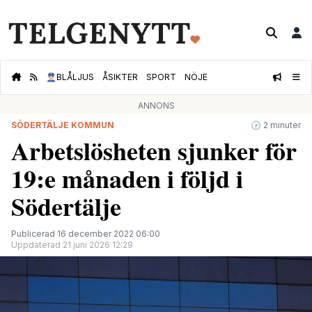
👮🏻‍♂️
BLÅLJUS
ÅSIKTER
SPORT
NÖJE
ANNONS
SÖDERTÄLJE KOMMUN
🕝 2 minuter
Arbetslösheten sjunker för
19:e månaden i följd i
Södertälje
Publicerad 16 december 2022 06:00
Uppdaterad 21 juni 2026 12:29