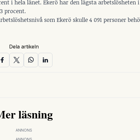
t i hela länet. Ekerö har den lägsta arbetslösheten i 
3 procent.
rbetslöshetsnivå som Ekerö skulle 4 091 personer beh
Dela artikeln
Mer läsning
ANNONS
ANNONS