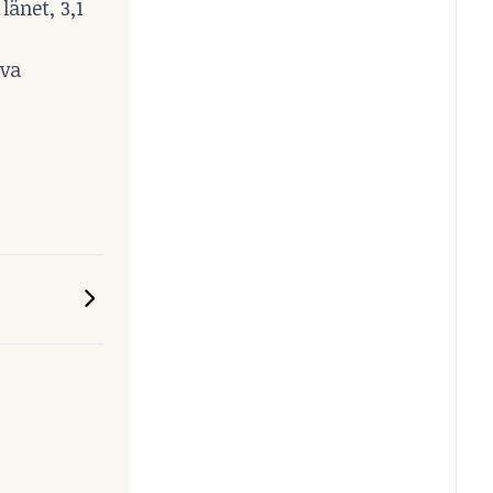
länet, 3,1
öva