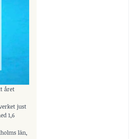
t året
verket just
ed 1,6
kholms län,