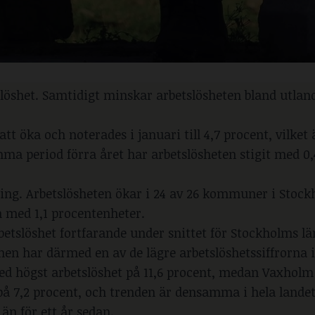
shet. Samtidigt minskar arbetslösheten bland utlan
 öka och noterades i januari till 4,7 procent, vilket 
ma period förra året har arbetslösheten stigit med 0,
ng. Arbetslösheten ökar i 24 av 26 kommuner i Stock
 med 1,1 procentenheter.
etslöshet fortfarande under snittet för Stockholms lä
en har därmed en av de lägre arbetslöshetssiffrorna i
ed högst arbetslöshet på 11,6 procent, medan Vaxholm
 på 7,2 procent, och trenden är densamma i hela landet
n för ett år sedan.