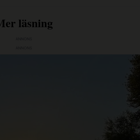
Mer läsning
ANNONS
ANNONS