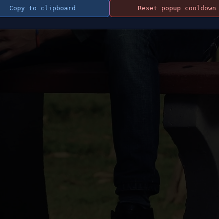
Copy to clipboard
Reset popup cooldown