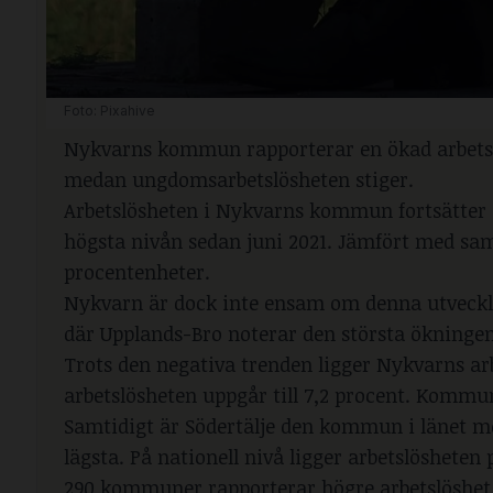
Foto: Pixahive
Nykvarns kommun rapporterar en ökad arbetslö
medan ungdomsarbetslösheten stiger.
Arbetslösheten i Nykvarns kommun fortsätter att
högsta nivån sedan juni 2021. Jämfört med sam
procentenheter.
Nykvarn är dock inte ensam om denna utveckli
där Upplands-Bro noterar den största ökningen
Trots den negativa trenden ligger Nykvarns arb
arbetslösheten uppgår till 7,2 procent. Kommun
Samtidigt är Södertälje den kommun i länet m
lägsta. På nationell nivå ligger arbetslösheten
290 kommuner rapporterar högre arbetslöshet ä