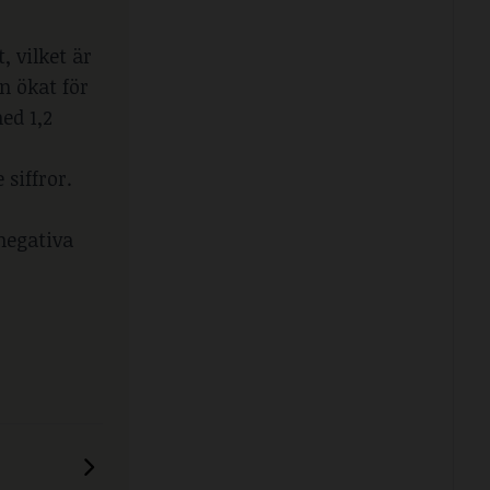
, vilket är
n ökat för
ed 1,2
siffror.
negativa