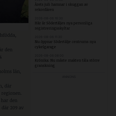
Årets juli hamnar i skuggan av
rekordåren
2026-08-06 16:30
Här är Södertäljes nya personliga
registreringsskyltar
dsfödda,
2026-08-06 11:30
Nu öppnar Södertälje centrums nya
cykelgarage
är den
2026-08-06 08:00
4
Krönika: Nu måste makten tåla större
granskning
holms län,
ANNONS
n, där
 regionen.
 har den
 där 209 av