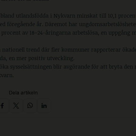
 bland utlandsfödda i Nykvarn minskat till 10,1 procent
ed föregående år. Däremot har ungdomsarbetslöshete
1 procent av 18–24-åringarna arbetslösa, en uppgång m
h nationell trend där fler kommuner rapporterar ökade 
da, en mer positiv utveckling.
ka sysselsättningen blir avgörande för att bryta den 
kvarn.
Dela artikeln