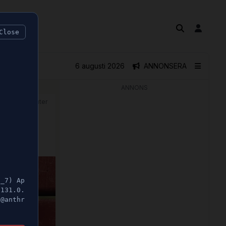
Close
6 augusti 2026
ANNONSERA
ANNONS
🕝 1 minuter
5_7) Ap
/131.0.
t@anthr