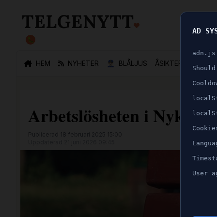
AD SY
🐛
adn.js
HEM
NYHETER
👮🏻‍♂️
BLÅLJUS
ÅSIKTER
SPORT
Should
Cooldo
localS
Arbetslösheten i Nykvarn
localS
Cookie
Publicerad 18 februari 2025 15:00
Uppdaterad 21 juni 2026 09:45
Langua
Timest
User a