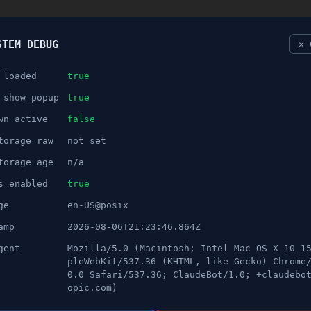
STEM DEBUG
✕ 
 loaded
true
NÖJE
 show popup
true
wn active
false
ANNONS
torage raw
not set
 når högsta nivån sedan 2021
torage age
n/a
s enabled
true
ge
en-US@posix
amp
2026-08-06T21:23:46.864Z
gent
Mozilla/5.0 (Macintosh; Intel Mac OS X 10_1
pleWebKit/537.36 (KHTML, like Gecko) Chrome
0.0 Safari/537.36; ClaudeBot/1.0; +claudebo
opic.com)