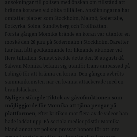
ansökningar till polisen med önskan om tillstånd att
bränna koranen vid olika tillfällen. Ansökningarna har
omfattat platser som Stockholm, Malmö, Södertälje,
Botkyrka, Solna, Sundbyberg och Trollhättan.
Första gången Momika brände en koran var utanför en
moské den 28 juni på Södermalm i Stockholm. Därefter
har han fått godkännande för liknande aktioner vid
flera tillfällen. Senast skedde detta den 18 augusti då
Salwan Momika befann sig utanför Irans ambassad på
Lidingö för att bränna en koran. Den gången avbröts
sammankomsten när en kvinna attackerade med en
brandsläckare.
Nyligen stängde Tiktok av gåvofunktionen som
möjliggjorde för Momika att tjäna pengar på
plattformen
,
efter kritiken mot flera av de videor han
hade laddat upp. På sociala medier påstår Momika
bland annat att polisen pressar honom för att inte