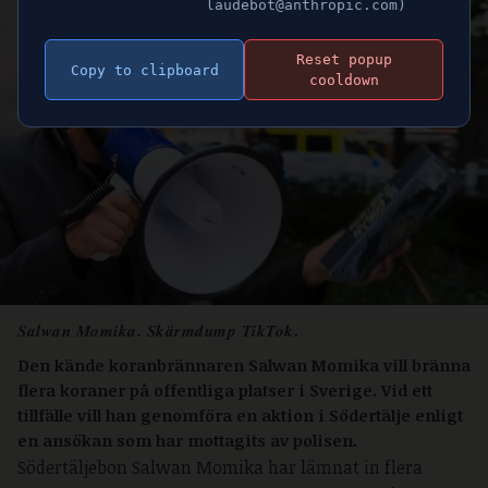
laudebot@anthropic.com)
Reset popup
Copy to clipboard
cooldown
.
Salwan Momika. Skärmdump TikTok
Den kände koranbrännaren Salwan Momika vill bränna
flera koraner på offentliga platser i Sverige. Vid ett
tillfälle vill han genomföra en aktion i Södertälje enligt
en ansökan som har mottagits av polisen.
Södertäljebon Salwan Momika har lämnat in flera