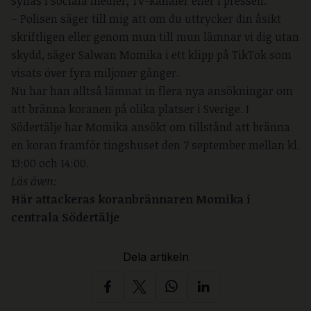
synas i sociala medier, TV-kanaler eller i pressen.
– Polisen säger till mig att om du uttrycker din åsikt
skriftligen eller genom mun till mun lämnar vi dig utan
skydd, säger Salwan Momika i ett klipp på TikTok som
visats över fyra miljoner gånger.
Nu har han alltså lämnat in flera nya ansökningar om
att bränna koranen på olika platser i Sverige. I
Södertälje har Momika ansökt om tillstånd att bränna
en koran framför tingshuset den 7 september mellan kl.
13:00 och 14:00.
Läs även:
Här attackeras koranbrännaren Momika i
centrala Södertälje
Dela artikeln