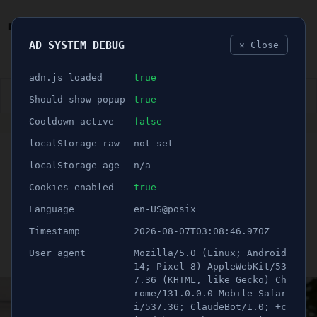
AD SYSTEM DEBUG
✕ Close
🐛
adn.js loaded
true
👮🏻‍♂️
BLÅLJUS
ÅSIKTER
SPORT
NÖJE
Should show popup
true
Cooldown active
false
ANNONS
localStorage raw
not set
🕝 1 minuter
Ansöker om
localStorage age
n/a
"Sverigeturné" – Vill
Cookies enabled
true
Language
en-US@posix
bränna koran i Södertälje
Timestamp
2026-08-07T03:08:46.970Z
User agent
Mozilla/5.0 (Linux; Android
Publicerad 2 september 2023 06:00
Uppdaterad 21 juni 2026 11:58
14; Pixel 8) AppleWebKit/53
7.36 (KHTML, like Gecko) Ch
rome/131.0.0.0 Mobile Safar
i/537.36; ClaudeBot/1.0; +c