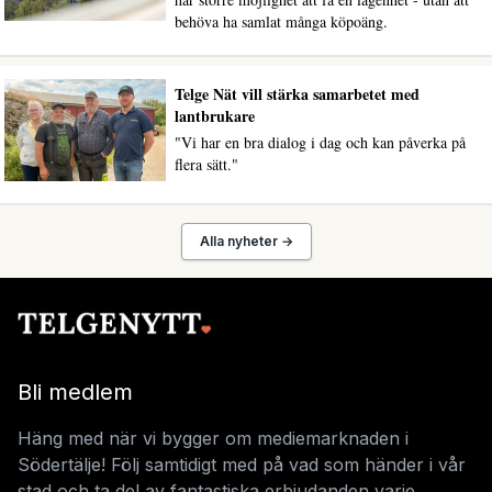
behöva ha samlat många köpoäng.
Telge Nät vill stärka samarbetet med
lantbrukare
"Vi har en bra dialog i dag och kan påverka på
flera sätt."
Alla nyheter →
Bli medlem
Häng med när vi bygger om mediemarknaden i
Södertälje! Följ samtidigt med på vad som händer i vår
stad och ta del av fantastiska erbjudanden varje