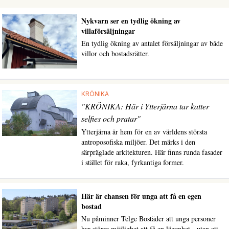
Nykvarn ser en tydlig ökning av
villaförsäljningar
En tydlig ökning av antalet försäljningar av både
villor och bostadsrätter.
KRÖNIKA
"KRÖNIKA: Här i Ytterjärna tar katter
selfies och pratar"
Ytterjärna är hem för en av världens största
antroposofiska miljöer. Det märks i den
särpräglade arkitekturen. Här finns runda fasader
i stället för raka, fyrkantiga former.
Här är chansen för unga att få en egen
bostad
Nu påminner Telge Bostäder att unga personer
har större möjlighet att få en lägenhet - utan att