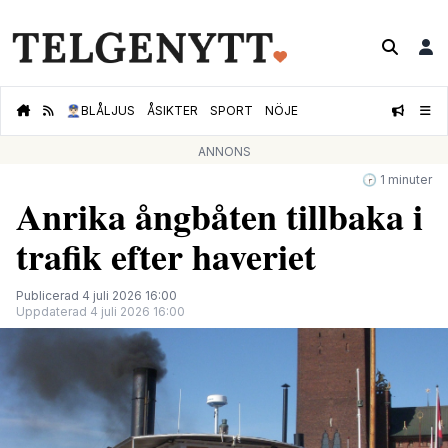
👮🏻‍♂️
BLÅLJUS
ÅSIKTER
SPORT
NÖJE
ANNONS
🕝 1 minuter
Anrika ångbåten tillbaka i
trafik efter haveriet
Publicerad 4 juli 2026 16:00
Uppdaterad 4 juli 2026 16:00