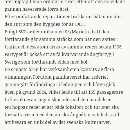
återupptagit sina ordinarie turer efter att den koleldade
pannan havererade förra året.
Efter omfattande reparationer trafikerar båten nu åter
den rutt som den byggdes för år 1903.
Enligt SVT är det unika med SS/Mariefred att den
fortfarande går samma sträcka som när den sattes i
trafik och dessutom drivs av samma rederi sedan 1906.
Fartyget är också ett av få kvarvarande ångfartyg i
Sverige som fortfarande eldas med kol.
De senaste åren har verksamheten kantats av flera
utmaningar. Förutom pannhaveriet har rederiet
genomgått förändringar i ledningen och båten gick
även på grund 2024, vilket ledde till att 155 passagerare
fick evakueras. Ingen skadades vid den händelsen.
Nu hoppas rederiet att både lokalbor och turister ska
fortsätta resa med den anrika ångbåten och bidra till
att bevara en unik del av det svenska kulturarvet.