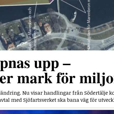
pnas upp –
r mark för miljo
rändring. Nu visar handlingar från Södertälj
savtal med Sjöfartsverket ska bana väg för utveck