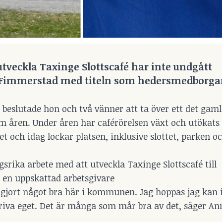
veckla Taxinge Slottscafé har inte undgått
Fimmerstad med titeln som hedersmedborgar
 beslutade hon och två vänner att ta över ett det gaml
åren. Under åren har caférörelsen växt och utökats t
 och idag lockar platsen, inklusive slottet, parken o
rika arbete med att utveckla Taxinge Slottscafé till
en uppskattad arbetsgivare
jag gjort något bra här i kommunen. Jag hoppas jag kan 
driva eget. Det är många som mår bra av det, säger A