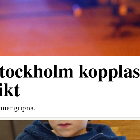
tockholm kopplas 
ikt
soner gripna.