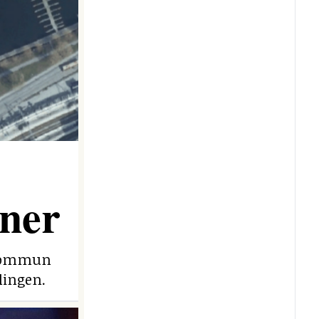
ner
e kommun
lingen.