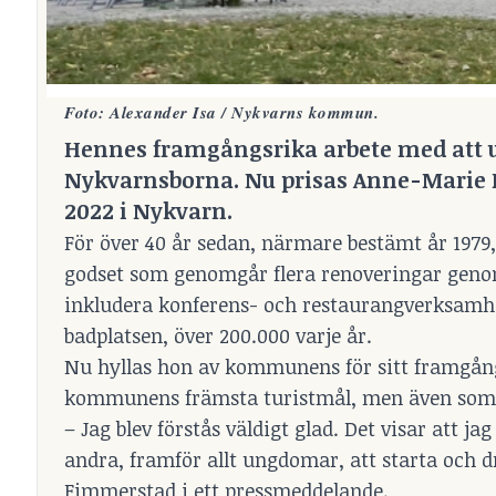
Foto: Alexander Isa / Nykvarns kommun.
Hennes framgångsrika arbete med att ut
Nykvarnsborna. Nu prisas Anne-Marie 
2022 i Nykvarn.
För över 40 år sedan, närmare bestämt år 1979,
godset som genomgår flera renoveringar genom 
inkludera konferens- och restaurangverksamhet
badplatsen, över 200.000 varje år.
Nu hyllas hon av kommunens för sitt framgångs
kommunens främsta turistmål, men även som 
– Jag blev förstås väldigt glad. Det visar att 
andra, framför allt ungdomar, att starta och 
Fimmerstad i ett pressmeddelande.