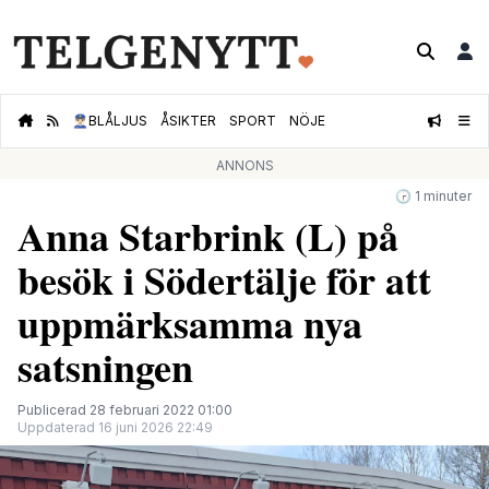
👮🏻‍♂️
BLÅLJUS
ÅSIKTER
SPORT
NÖJE
ANNONS
🕝 1 minuter
Anna Starbrink (L) på
besök i Södertälje för att
uppmärksamma nya
satsningen
Publicerad 28 februari 2022 01:00
Uppdaterad 16 juni 2026 22:49