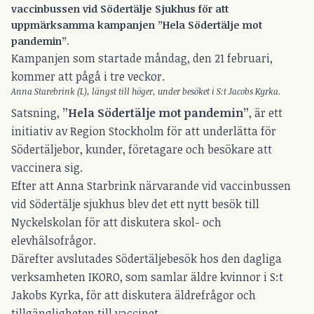
vaccinbussen vid Södertälje Sjukhus för att
uppmärksamma kampanjen ”Hela Södertälje mot
pandemin”
.
Kampanjen som startade måndag, den 21 februari,
kommer att pågå i tre veckor.
Anna Starebrink (L), längst till höger, under besöket i S:t Jacobs Kyrka.
Satsning,
”Hela Södertälje mot pandemin”
, är ett
initiativ av Region Stockholm för att underlätta för
Södertäljebor, kunder, företagare och besökare att
vaccinera sig.
Efter att Anna Starbrink närvarande vid vaccinbussen
vid Södertälje sjukhus blev det ett nytt besök till
Nyckelskolan för att diskutera skol- och
elevhälsofrågor.
Därefter avslutades Södertäljebesök hos den dagliga
verksamheten IKORO, som samlar äldre kvinnor i S:t
Jakobs Kyrka, för att diskutera äldrefrågor och
tillgängligheten till vaccinet.