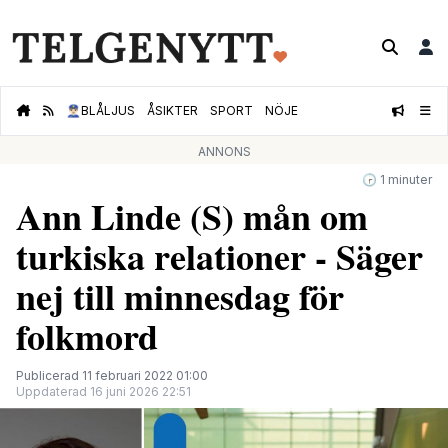
👮🏻‍♂️
BLÅLJUS
ÅSIKTER
SPORT
NÖJE
ANNONS
🕝 1 minuter
Ann Linde (S) mån om
turkiska relationer - Säger
nej till minnesdag för
folkmord
Publicerad 11 februari 2022 01:00
Uppdaterad 16 juni 2026 22:51