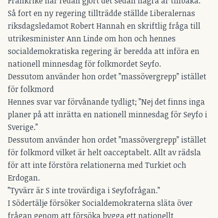
Frankrike har redan gjort det sedan några år tillbaka.
Så fort en ny regering tillträdde ställde Liberalernas
riksdagsledamot Robert Hannah en skriftlig fråga till
utrikesminister Ann Linde om hon och hennes
socialdemokratiska regering är beredda att införa en
nationell minnesdag för folkmordet Seyfo.
Dessutom använder hon ordet ”massövergrepp” istället
för folkmord
Hennes svar var förvånande tydligt; ”Nej det finns inga
planer på att inrätta en nationell minnesdag för Seyfo i
Sverige.”
Dessutom använder hon ordet ”massövergrepp” istället
för folkmord vilket är helt oacceptabelt. Allt av rädsla
för att inte förstöra relationerna med Turkiet och
Erdogan.
”Tyvärr är S inte trovärdiga i Seyfofrågan.”
I Södertälje försöker Socialdemokraterna släta över
frågan genom att försöka bygga ett nationellt