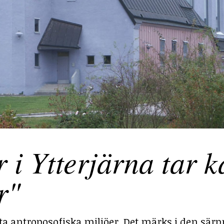
 Ytterjärna tar ka
r"
sta antroposofiska miljöer. Det märks i den särp