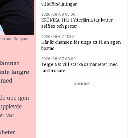
villaförsäljningar
2026-08-08 05:00
KRÖNIKA: Här i Ytterjärna tar katter
selfies och pratar
2026-08-07 11:30
den and Belgium
Här är chansen för unga att få en egen
bostad
2026-08-07 08:00
lämnar
Telge Nät vill stärka samarbetet med
lantbrukare
inte längre
m med
ANNONS
ade upp igen
 upplevde
er var
yheter.