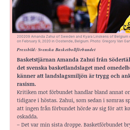
200209 Amanda Zahui of Sweden and Kyara Linskens of Belgium 
on February 9, 2020 in Oostende, Belgium. Photo: Gregory Van Gan
Pressbild: Svenska Basketbollförbundet
Basketstjärnan Amanda Zahui från Södertä
det svenska basketlandslaget
med omedelbar 
känner att landslagsmiljön är trygg och ank
rasism.
Kritiken mot förbundet handlar bland annat om 
tidigare i höstas. Zahui, som sedan i somras s
att ingen från förbundet hörde av sig för att 
oskadda.
– Det var min sista droppe. Basketförbundet br