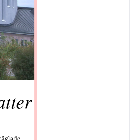
tter
räglade