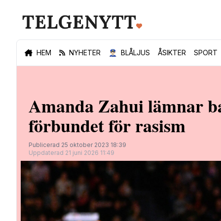
HEM
NYHETER
👮🏻‍♂️
BLÅLJUS
ÅSIKTER
SPORT
Amanda Zahui lämnar bask
förbundet för rasism
Publicerad 25 oktober 2023 18:39
Uppdaterad 21 juni 2026 11:49