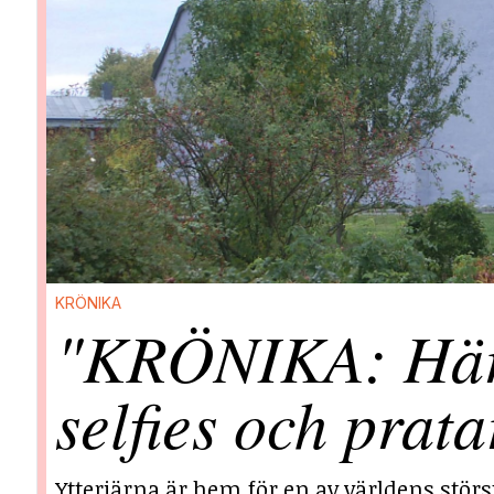
KRÖNIKA
"KRÖNIKA: Här i
selfies och prata
Ytterjärna är hem för en av världens stör