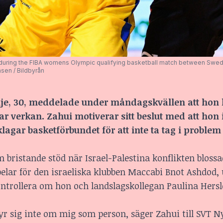
during the FIBA womens Olympic qualifying basketball match between Swe
sen / Bildbyrån
lje, 30, meddelade under måndagskvällen att hon
verkan. Zahui motiverar sitt beslut med att hon 
lagar basketförbundet för att inte ta tag i proble
bristande stöd när Israel-Palestina konflikten bloss
pelar för den israeliska klubben Maccabi Bnot Ashdod,
kontrollera om hon och landslagskollegan Paulina Hersl
yr sig inte om mig som person, säger Zahui till SVT N