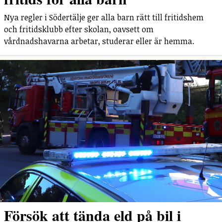
Nya regler i Södertälje ger alla barn rätt till fritidshem
och fritidsklubb efter skolan, oavsett om
vårdnadshavarna arbetar, studerar eller är hemma.
Försök att tända eld på bil i