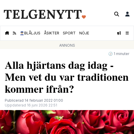
👮🏻‍♂️
BLÅLJUS
ÅSIKTER
SPORT
NÖJE
ANNONS
🕝 1 minuter
Alla hjärtans dag idag -
Men vet du var traditionen
kommer ifrån?
Publicerad 14 februari 2022 01:00
Uppdaterad 16 juni 2026 22:51