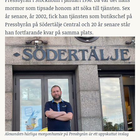
Pressbyrån i Stockholm i januari 1996. Då var det hans
mormor som tipsade honom att söka till tjänsten. Sex
år senare, år 2002, fick han tjänsten som butikschef på
Pressbyrån på Södertälje Central och 20 år senare står
han fortfarande kvar på samma plats.
Alexanders härliga morgonhumör på Pressbyrån är ett uppskattat inslag