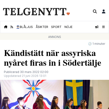
👮🏻‍♂️
BLÅLJUS
ÅSIKTER
SPORT
NÖJE
ANNONS
🕝 1 minuter
Kändistätt när assyriska
nyåret firas in i Södertälje
Publicerad 30 mars 2022 02:00
Uppdaterad 21 juni 2026 13:01