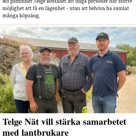
Nu påminner Telge Bostäder att unga personer har större
möjlighet att få en lägenhet - utan att behöva ha samlat
många köpoäng.
Telge Nät vill stärka samarbetet
med lantbrukare