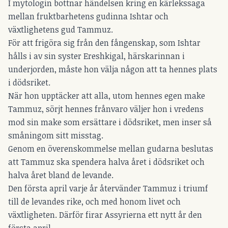
I mytologin bottnar händelsen kring en kärlekssaga
mellan fruktbarhetens gudinna Ishtar och
växtlighetens gud Tammuz.
För att frigöra sig från den fångenskap, som Ishtar
hålls i av sin syster Ereshkigal, härskarinnan i
underjorden, måste hon välja någon att ta hennes plats
i dödsriket.
När hon upptäcker att alla, utom hennes egen make
Tammuz, sörjt hennes frånvaro väljer hon i vredens
mod sin make som ersättare i dödsriket, men inser så
småningom sitt misstag.
Genom en överenskommelse mellan gudarna beslutas
att Tammuz ska spendera halva året i dödsriket och
halva året bland de levande.
Den första april varje år återvänder Tammuz i triumf
till de levandes rike, och med honom livet och
växtligheten. Därför firar Assyrierna ett nytt år den