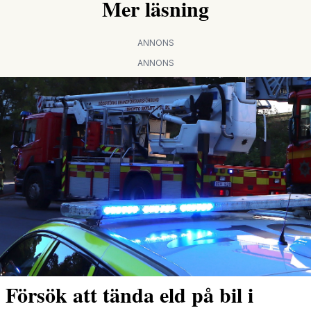
Mer läsning
ANNONS
ANNONS
Försök att tända eld på bil i