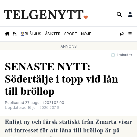
👮🏻‍♂️
BLÅLJUS
ÅSIKTER
SPORT
NÖJE
ANNONS
🕝 1 minuter
SENASTE NYTT:
Södertälje i topp vid lån
till bröllop
Publicerad 27 augusti 2021 02:00
Uppdaterad 16 juni 2026 23:16
Enligt ny och färsk statiskt från Zmarta visar
att intresset för att låna till bröllop är på