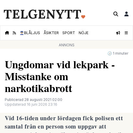
👮🏻‍♂️
BLÅLJUS
ÅSIKTER
SPORT
NÖJE
ANNONS
🕝 1 minuter
Ungdomar vid lekpark -
Misstanke om
narkotikabrott
Publicerad 28 augusti 2021 02:00
Uppdaterad 16 juni 2026 23:16
Vid 16-tiden under lördagen fick polisen ett
samtal från en person som uppgav att