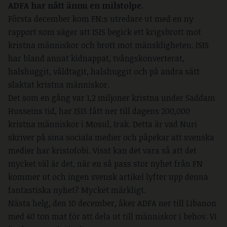
ADFA har nått ännu en milstolpe.
Första december kom FN:s utredare ut med en ny
rapport som säger att ISIS begick ett krigsbrott mot
kristna människor och brott mot mänskligheten. ISIS
har bland annat kidnappat, tvångskonverterat,
halshuggit, våldtagit, halshuggit och på andra sätt
slaktat kristna människor.
Det som en gång var 1,2 miljoner kristna under Saddam
Husseins tid, har ISIS fått ner till dagens 200,000
kristna människor i Mosul, Irak. Detta är vad Nuri
skriver på sina sociala medier och påpekar att svenska
medier har kristofobi. Visst kan det vara så att det
mycket väl är det, när en så pass stor nyhet från FN
kommer ut och ingen svensk artikel lyfter upp denna
fantastiska nyhet? Mycket märkligt.
Nästa helg, den 10 december, åker ADFA ner till Libanon
med 40 ton mat för att dela ut till människor i behov. Vi