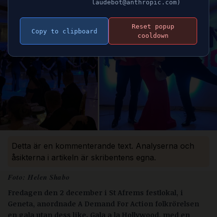
laudebot@anthropic.com)
Reset popup
Copy to clipboard
cooldown
Detta är en kommenterande text. Analyserna och
åsikterna i artikeln är skribentens egna.
Foto: Helen Shabo
Fredagen den 2 december i St Afrems festlokal, i
Geneta, anordnade A Demand For Action folkrörelsen
en gala utan dess like. Gala a la Hollywood, med en