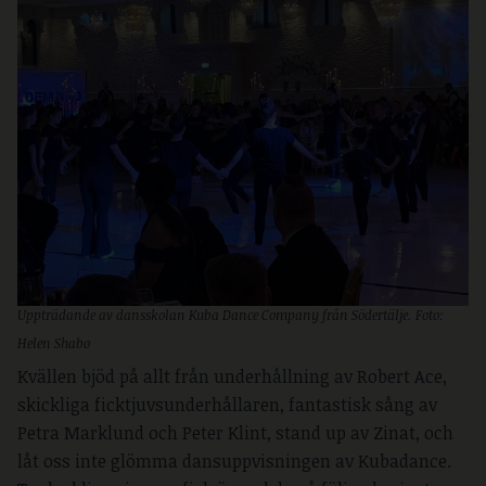
Uppträdande av dansskolan Kuba Dance Company från Södertälje. Foto:
Helen Shabo
Kvällen bjöd på allt från underhållning av Robert Ace,
skickliga ficktjuvsunderhållaren, fantastisk sång av
Petra Marklund och Peter Klint, stand up av Zinat, och
låt oss inte glömma dansuppvisningen av Kubadance.