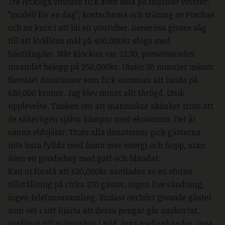
Tre lyckliga vinnare fick även dela på följande vinster:
”modell för en dag”, kostschema och träning av Pischas
och en kurs i att bli en youtuber. Generösa givare såg
till att kvällens mål på 400,000kr slogs med
hästlängder. När klockan var 22:30, presenterades
insamlat belopp på 250,000kr. Under 30 minuter inkom
flertalet donationer som fick summan att landa på
620,000 kronor. Jag blev minst allt tårögd. Unik
upplevelse. Tanken om att människor skänker trots att
de säkerligen själva kämpar med ekonomin. Det är
sanna eldsjälar. Trots alla donationer gick gästerna
inte bara fyllda med ännu mer energi och hopp, utan
även en goodiebag med gott och blandat.
Kan ni förstå att 620,000kr samlades av en sluten
tillställning på cirka 270 gäster, ingen live sändning,
ingen telefoninsamling. Endast oerhört givande gäster
som vet i sitt hjärta att dessa pengar går oavkortat,
oavlönat till människor i nöd. Inga mellanhänder, inga