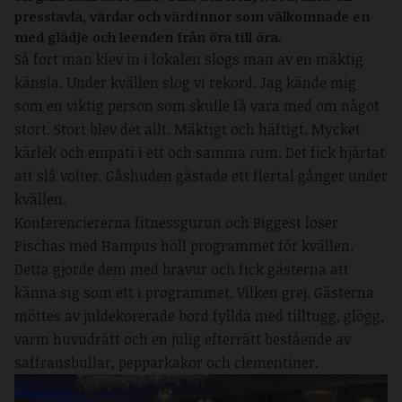
presstavla, värdar och värdinnor som välkomnade en
med glädje och leenden från öra till öra.
Så fort man klev in i lokalen slogs man av en mäktig
känsla. Under kvällen slog vi rekord. Jag kände mig
som en viktig person som skulle få vara med om något
stort. Stort blev det allt. Mäktigt och häftigt. Mycket
kärlek och empati i ett och samma rum. Det fick hjärtat
att slå volter. Gåshuden gästade ett flertal gånger under
kvällen.
Konferenciererna fitnessgurun och Biggest loser
Pischas med Hampus höll programmet för kvällen.
Detta gjorde dem med bravur och fick gästerna att
känna sig som ett i programmet. Vilken grej. Gästerna
möttes av juldekorerade bord fyllda med tilltugg, glögg,
varm huvudrätt och en julig efterrätt bestående av
saffransbullar, pepparkakor och clementiner.