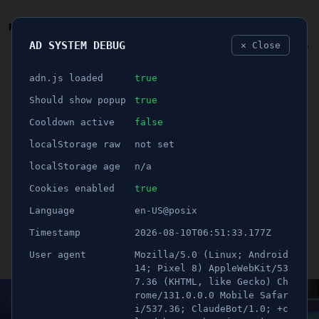
AD SYSTEM DEBUG
✕ Close
🐛
adn.js loaded
true
👮🏻‍♂️
BLÅLJUS
ÅSIKTER
SPORT
NÖJE
Should show popup
true
Cooldown active
false
ANNONS
localStorage raw
not set
SÖDERTÄLJE KOMMUN
🕝 4 minuter
Helen Shabo:
"620.000 kr
localStorage age
n/a
till behövande - What A
Cookies enabled
true
Language
en-US@posix
Demand For Action"
Timestamp
2026-08-10T06:51:33.177Z
User agent
Mozilla/5.0 (Linux; Android
Publicerad 4 december 2022 06:00
Uppdaterad 21 juni 2026 12:30
14; Pixel 8) AppleWebKit/53
7.36 (KHTML, like Gecko) Ch
rome/131.0.0.0 Mobile Safar
i/537.36; ClaudeBot/1.0; +c