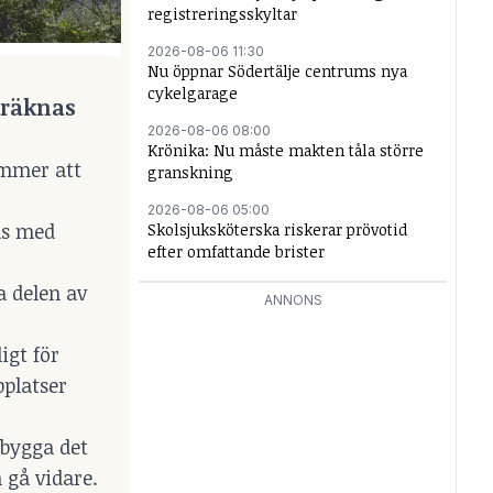
registreringsskyltar
2026-08-06 11:30
Nu öppnar Södertälje centrums nya
cykelgarage
eräknas
2026-08-06 08:00
Krönika: Nu måste makten tåla större
ommer att
granskning
2026-08-06 05:00
hus med
Skolsjuksköterska riskerar prövotid
efter omfattande brister
a delen av
ANNONS
igt för
pplatser
 bygga det
 gå vidare.