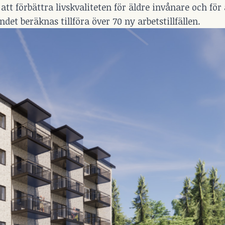
tt förbättra livskvaliteten för äldre invånare och för
ndet beräknas tillföra över 70 ny arbetstillfällen.