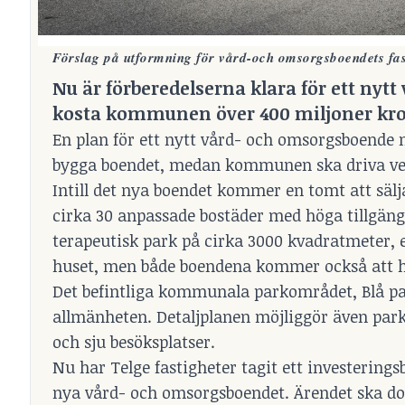
Förslag på utformning för vård-och omsorgsboendets fasa
Nu är förberedelserna klara för ett nyt
kosta kommunen över 400 miljoner kro
En plan för ett nytt vård- och omsorgsboende 
bygga boendet, medan kommunen ska driva v
Intill det nya boendet kommer en tomt att sälj
cirka 30 anpassade bostäder med höga tillgän
terapeutisk park på cirka 3000 kvadratmeter, en
huset, men både boendena kommer också att h
Det befintliga kommunala parkområdet, Blå par
allmänheten. Detaljplanen möjliggör även parke
och sju besöksplatser.
Nu har Telge fastigheter tagit ett investering
nya vård- och omsorgsboendet. Ärendet ska do