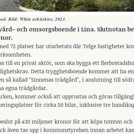
d. Bild: White arkitekter, 2021.
t vård- och omsorgsboende i Lina. Slutnotan b
nor.
med 72 platser har utarbetats där Telge fastigheter k
erksamheten.
as till en privat aktör, som ska bygga ett flerbostads
glighetskrav. Detta trygghetsboende kommer att ha en
 så kallad ”Sinnenas trädgård”, i anslutning till södr
a egna trädgårdar.
ken, kommer också att upprustas och göras tillgängl
ringsplatser för cirka 50 bilar, inklusive tre handika
sbeslut på 430 miljoner kronor för att köpa tomten och
ck även tas upp i kommunstyrelsen innan arbetet kan