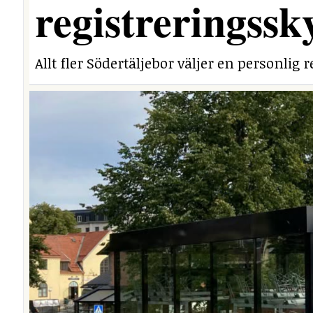
registreringssk
Allt fler Södertäljebor väljer en personlig r