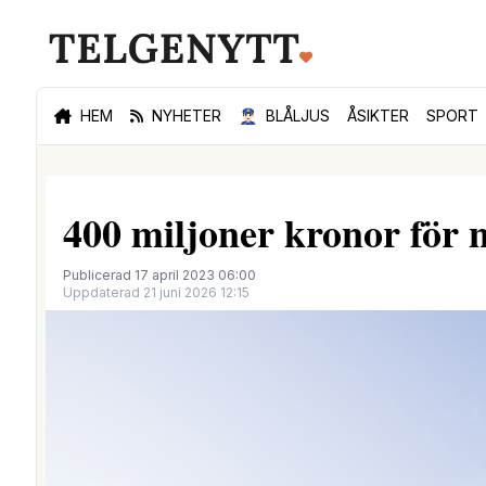
HEM
NYHETER
👮🏻‍♂️
BLÅLJUS
ÅSIKTER
SPORT
400 miljoner kronor för n
Publicerad 17 april 2023 06:00
Uppdaterad 21 juni 2026 12:15