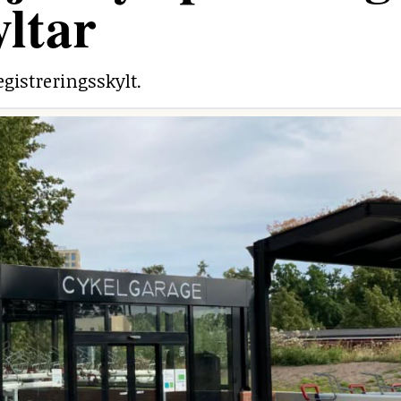
yltar
egistreringsskylt.