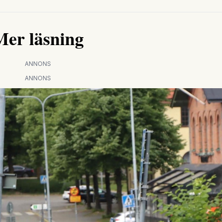
Mer läsning
ANNONS
ANNONS