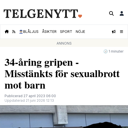
👮🏻‍♂️
BLÅLJUS
ÅSIKTER
SPORT
NÖJE
ANNONS
🕝 1 minuter
34-åring gripen -
Misstänkts för sexualbrott
mot barn
Publicerad 27 april 2023 06:00
Uppdaterad 21 juni 2026 12:13