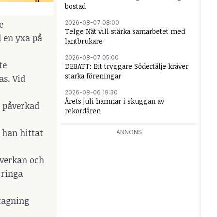
bostad
e
2026-08-07 08:00
Telge Nät vill stärka samarbetet med
d en yxa på
lantbrukare
2026-08-07 05:00
te
DEBATT: Ett tryggare Södertälje kräver
starka föreningar
s. Vid
2026-08-06 19:30
Årets juli hamnar i skuggan av
å påverkad
rekordåren
 han hittat
ANNONS
åverkan och
 ringa
vtagning