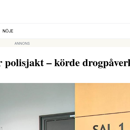
NÖJE
ANNONS
er polisjakt – körde drogpåve