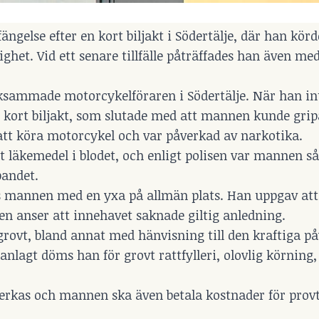
ngelse efter en kort biljakt i Södertälje, där han körd
het. Vid ett senare tillfälle påträffades han även me
ammade motorcykelföraren i Södertälje. När han in
kort biljakt, som slutade med att mannen kunde gripa
 att köra motorcykel och var påverkad av narkotika.
t läkemedel i blodet, och enligt polisen var mannen s
pandet.
des mannen med en yxa på allmän plats. Han uppgav att
en anser att innehavet saknade giltig anledning.
 grovt, bland annat med hänvisning till den kraftiga p
agt döms han för grovt rattfylleri, olovlig körning,
rverkas och mannen ska även betala kostnader för pro