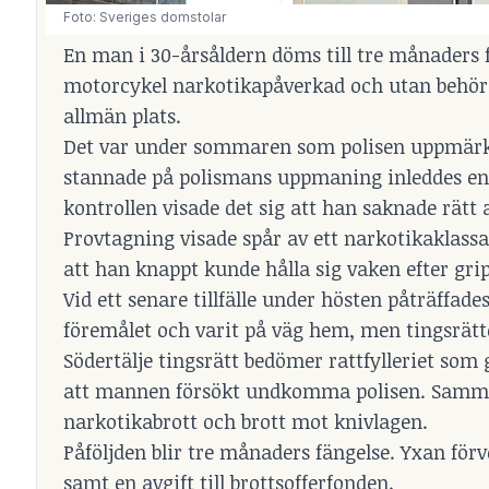
Foto: Sveriges domstolar
En man i 30-årsåldern döms till tre månaders fä
motorcykel narkotikapåverkad och utan behörig
allmän plats.
Det var under sommaren som polisen uppmärks
stannade på polismans uppmaning inleddes en 
kontrollen visade det sig att han saknade rätt
Provtagning visade spår av ett narkotikaklassa
att han knappt kunde hålla sig vaken efter gri
Vid ett senare tillfälle under hösten påträffa
föremålet och varit på väg hem, men tingsrätt
Södertälje tingsrätt bedömer rattfylleriet som
att mannen försökt undkomma polisen. Sammanl
narkotikabrott och brott mot knivlagen.
Påföljden blir tre månaders fängelse. Yxan fö
samt en avgift till brottsofferfonden.