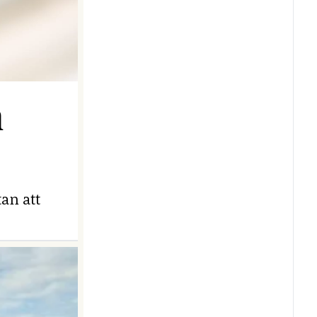
n
an att