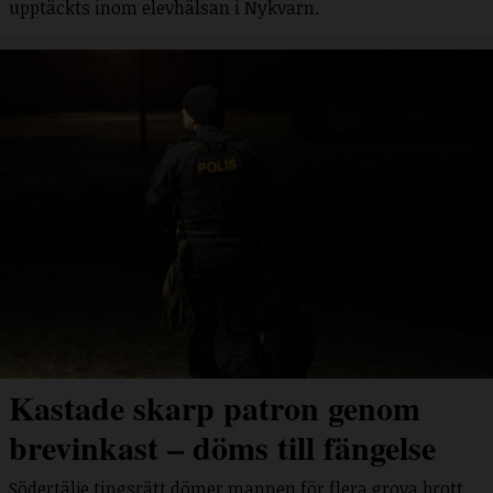
upptäckts inom elevhälsan i Nykvarn.
Kastade skarp patron genom
brevinkast – döms till fängelse
Södertälje tingsrätt dömer mannen för flera grova brott.