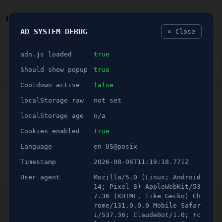
AD SYSTEM DEBUG
✕ Close
🐛
adn.js loaded
true
👮🏻‍♂️
BLÅLJUS
ÅSIKTER
SPORT
NÖJE
Should show popup
true
Cooldown active
false
ANNONS
localStorage raw
not set
🕝 1 minuter
29-åring åtalas för
localStorage age
n/a
mordförsöket i Lina Hage
Cookies enabled
true
Language
en-US@posix
Publicerad 28 maj 2021 02:00
Timestamp
2026-08-06T11:19:18.771Z
Uppdaterad 16 juni 2026 23:30
User agent
Mozilla/5.0 (Linux; Android
Som tidigare
rapporterat
var det vid 18.30-
14; Pixel 8) AppleWebKit/53
7.36 (KHTML, like Gecko) Ch
tiden den 23 mars som ett bråk uppstod i
rome/131.0.0.0 Mobile Safar
Lina centrum. En 18 åring man ska ha blivit
i/537.36; ClaudeBot/1.0; +c