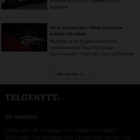
motstånd mot polisen i samband med ett
ingripande.
Nu är analysen klar: Dolda läckor kan
avslöjas från luften
Med hjälp av ett flygplan utrustat med
värmekamera har Telge Nät kartlagt
fjärrvärmenätet i Södertälje, Järna och Nykvarn.
Alla nyheter →
Bli medlem
Häng med när vi bygger om mediemarknaden i
Södertälje! Följ samtidigt med på vad som händer i vår