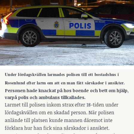
Under lördagskvällen larmades polisen till ett bostadshus i
Rosenlund efter larm om att en man fått sårskador i ansikter.
Personen hade knackat på hos boende och bett om hjälp,
varpå polis och ambulans tillkallades.
Larmet till polisen inkom strax efter 18-tiden under
lördagskvällen om en skadad person. När polisen
anlände till platsen kunde mannen däremot inte
förklara hur han fick sina sårskador i ansiktet.