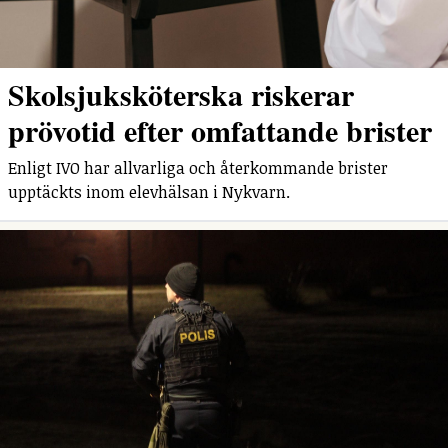
Skolsjuksköterska riskerar
prövotid efter omfattande brister
Enligt IVO har allvarliga och återkommande brister
upptäckts inom elevhälsan i Nykvarn.