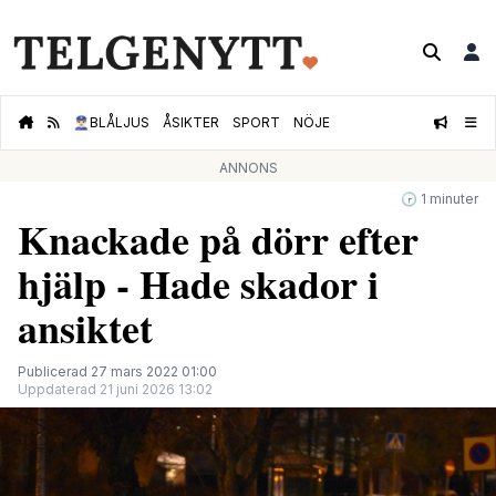
👮🏻‍♂️
BLÅLJUS
ÅSIKTER
SPORT
NÖJE
ANNONS
🕝 1 minuter
Knackade på dörr efter
hjälp - Hade skador i
ansiktet
Publicerad 27 mars 2022 01:00
Uppdaterad 21 juni 2026 13:02