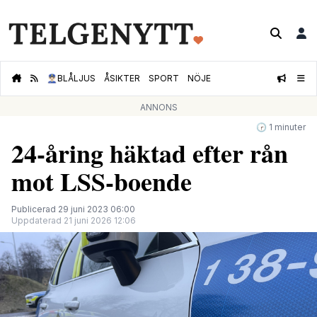
👮🏻‍♂️
BLÅLJUS
ÅSIKTER
SPORT
NÖJE
ANNONS
🕝 1 minuter
24-åring häktad efter rån
mot LSS-boende
Publicerad 29 juni 2023 06:00
Uppdaterad 21 juni 2026 12:06