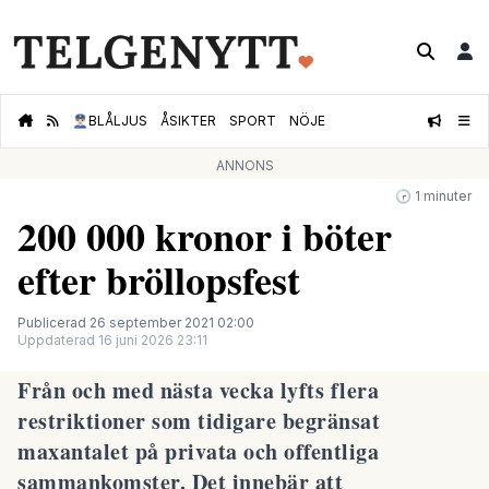
👮🏻‍♂️
BLÅLJUS
ÅSIKTER
SPORT
NÖJE
ANNONS
🕝 1 minuter
200 000 kronor i böter
efter bröllopsfest
Publicerad 26 september 2021 02:00
Uppdaterad 16 juni 2026 23:11
Från och med nästa vecka lyfts flera
restriktioner som tidigare begränsat
maxantalet på privata och offentliga
sammankomster. Det innebär att