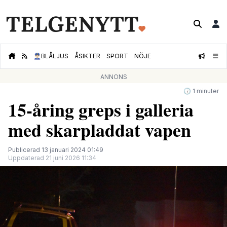
👮🏻‍♂️
BLÅLJUS
ÅSIKTER
SPORT
NÖJE
ANNONS
🕝 1 minuter
15-åring greps i galleria
med skarpladdat vapen
Publicerad 13 januari 2024 01:49
Uppdaterad 21 juni 2026 11:34