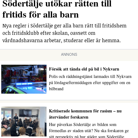
Södertälje utökar rätten till
fritids för alla barn
Nya regler i Södertälje ger alla barn rätt till fritidshem
och fritidsklubb efter skolan, oavsett om
vårdnadshavarna arbetar, studerar eller är hemma.
ANNONS
Försök att tända eld på bil i Nykvarn
Polis och räddningstjänst larmades till Nykvarn
på lördagseftermiddagen efter uppgifter om en
bilbrand
Kritiserade kommunen för rasism – nu
återvänder forskaren
Hur påverkas Södertälje av bilden som
förmedlas av staden utåt? Nu ska forskaren ge
sitt perspektiv på hur städer som Södertälje