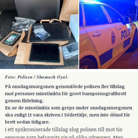
Foto: Polisen / Shamash Oyal.
På onsdagsmorgonen genomförde polisen fler tillslag
mot personer misstänkta för grovt barnpornografibrott
genom fildelning.
En av de misstänkta som greps under onsdagsmorgonen
ska enligt Lt vara skriven i Södertälje, men inte dömd för
brott sedan tidigare.
I ett synkroniserade tillslag slog polisen till mot tio
personer som befunnits sig på olika adressers. Men