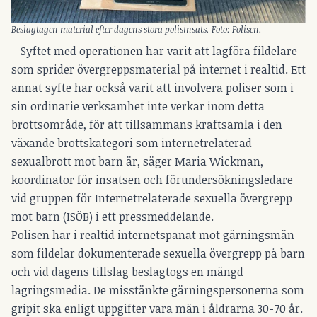
Beslagtagen material efter dagens stora polisinsats. Foto: Polisen.
– Syftet med operationen har varit att lagföra fildelare
som sprider övergreppsmaterial på internet i realtid. Ett
annat syfte har också varit att involvera poliser som i
sin ordinarie verksamhet inte verkar inom detta
brottsområde, för att tillsammans kraftsamla i den
växande brottskategori som internetrelaterad
sexualbrott mot barn är, säger Maria Wickman,
koordinator för insatsen och förundersökningsledare
vid gruppen för Internetrelaterade sexuella övergrepp
mot barn (ISÖB) i ett pressmeddelande.
Polisen har i realtid internetspanat mot gärningsmän
som fildelar dokumenterade sexuella övergrepp på barn
och vid dagens tillslag beslagtogs en mängd
lagringsmedia. De misstänkte gärningspersonerna som
gripit ska enligt uppgifter vara män i åldrarna 30-70 år.