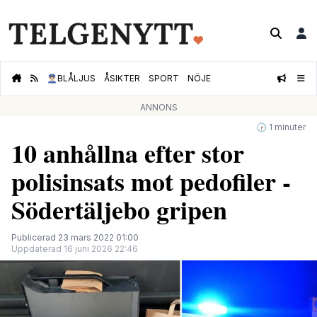
👮🏻‍♂️
BLÅLJUS
ÅSIKTER
SPORT
NÖJE
ANNONS
🕝 1 minuter
10 anhållna efter stor
polisinsats mot pedofiler -
Södertäljebo gripen
Publicerad 23 mars 2022 01:00
Uppdaterad 16 juni 2026 22:46